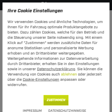
Ihre Cookie Einstellungen
Anhängerkupplung-finden-nach-Hersteller
Dodge
Calibe
Wir verwenden Cookies und ähnliche Technologien, um
MODELÜBERSICHT
Ihnen für Ihr Fahrzeug optimale Produktangebote zu
bieten. Dazu zählen Cookies, welche für den Betrieb und
PKW-Kupplungskonfigurator
die Steuerung unserer Seite notwendig sing. Mit einem
Klick auf "Zustimmen" werden zusätzliche Daten für
Die folgende Auflistung schützt Sie und andere in Ihrer
anonyme Statistiken und personalisierte Werbung
Umgebung und ermöglicht ein unbeschwertes
erhoben und an Drittanbieter weitergegeben.
Urlaubserlebnis.
Weitergehende Informationen zur Datenverarbeitung
durch Drittanbieter, erhalten Sie in den Einstellungen
sowie in unserer
Datenschutzerklärung
. Sie können die
1
2
3
Verwendung von Cookies auch
ablehnen
oder jederzeit
Hersteller
Modell
Typ
über die
Cookie-Einstellungen
anpassen oder
widerrufen.
Anhängerkupplung und Elektrosatz für den Dodge
ZUSTIMMEN
Caliber finden.
IMPRESSUM
DATENSCHUTZHINWEISE