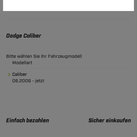
Dodge Caliber
Bitte wählen Sie Ihr Fahrzeugmodell
Modellart
Caliber
06.2006 - jetzt
Einfach bezahlen
Sicher einkaufen