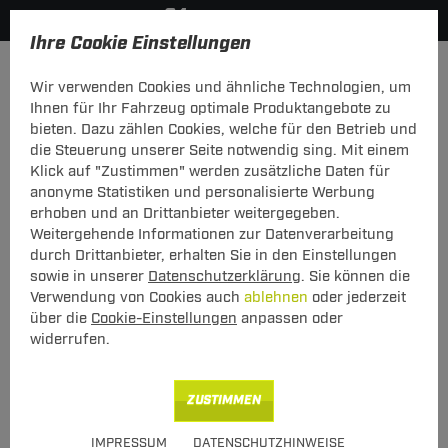
Ihre Cookie Einstellungen
Anhängerkupplung-finden-nach-Hersteller
Daihatsu
Fer
Wir verwenden Cookies und ähnliche Technologien, um
MODELÜBERSICHT
Ihnen für Ihr Fahrzeug optimale Produktangebote zu
bieten. Dazu zählen Cookies, welche für den Betrieb und
PKW-Kupplungskonfigurator
die Steuerung unserer Seite notwendig sing. Mit einem
Klick auf "Zustimmen" werden zusätzliche Daten für
Die folgende Auflistung schützt Sie und andere in Ihrer
anonyme Statistiken und personalisierte Werbung
Umgebung und ermöglicht ein unbeschwertes
erhoben und an Drittanbieter weitergegeben.
Urlaubserlebnis.
Weitergehende Informationen zur Datenverarbeitung
durch Drittanbieter, erhalten Sie in den Einstellungen
sowie in unserer
Datenschutzerklärung
. Sie können die
1
2
3
Verwendung von Cookies auch
ablehnen
oder jederzeit
Hersteller
Modell
Typ
über die
Cookie-Einstellungen
anpassen oder
widerrufen.
Anhängerkupplung und Elektrosatz für den
ZUSTIMMEN
Daihatsu Feroza SUV finden.
IMPRESSUM
DATENSCHUTZHINWEISE