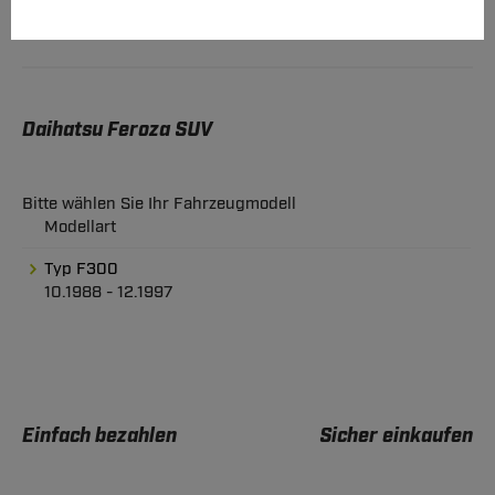
Daihatsu Feroza SUV
Bitte wählen Sie Ihr Fahrzeugmodell
Modellart
Typ F300
10.1988 - 12.1997
Einfach bezahlen
Sicher einkaufen