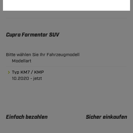
Cupra Formentor SUV
Bitte wählen Sie Ihr Fahrzeugmodell
Modellart
Typ KM7 / KMP
10.2020 - jetzt
Einfach bezahlen
Sicher einkaufen