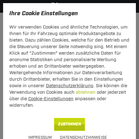
Ihre Cookie Einstellungen
Anhängerkupplung-finden-nach-Hersteller
Cupra
Forme
Wir verwenden Cookies und ähnliche Technologien, um
MODELÜBERSICHT
Ihnen für Ihr Fahrzeug optimale Produktangebote zu
bieten. Dazu zählen Cookies, welche für den Betrieb und
PKW-Kupplungskonfigurator
die Steuerung unserer Seite notwendig sing. Mit einem
Klick auf "Zustimmen" werden zusätzliche Daten für
Die folgende Auflistung schützt Sie und andere in Ihrer
anonyme Statistiken und personalisierte Werbung
Umgebung und ermöglicht ein unbeschwertes
erhoben und an Drittanbieter weitergegeben.
Urlaubserlebnis.
Weitergehende Informationen zur Datenverarbeitung
durch Drittanbieter, erhalten Sie in den Einstellungen
sowie in unserer
Datenschutzerklärung
. Sie können die
1
2
3
Verwendung von Cookies auch
ablehnen
oder jederzeit
Hersteller
Modell
Typ
über die
Cookie-Einstellungen
anpassen oder
widerrufen.
Anhängerkupplung und Elektrosatz für den Cupra
ZUSTIMMEN
Formentor finden.
IMPRESSUM
DATENSCHUTZHINWEISE