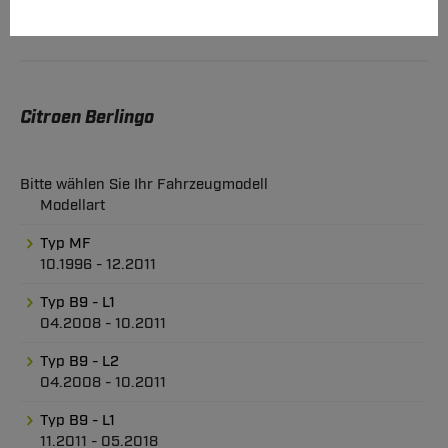
Citroen Berlingo
Bitte wählen Sie Ihr Fahrzeugmodell
Modellart
Typ MF
10.1996 - 12.2011
Typ B9 - L1
04.2008 - 10.2011
Typ B9 - L2
04.2008 - 10.2011
Typ B9 - L1
11.2011 - 05.2018