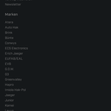
Newsletter
Marken
Atera
Auto Hak
Brink
Bünte
Conwys
ECS Electronics
Erich Jaeger
EUFAB/EAL
EVB
G.D.W.
G3
Greenvalley
Hapro
Imiola Hak-Pol
Jaeger
Junior
Kamei
Levup