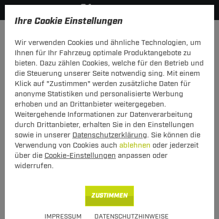
Ihre Cookie Einstellungen
Anhängerkupplung-finden-nach-Hersteller
Citroen
Berli
Wir verwenden Cookies und ähnliche Technologien, um
MODELÜBERSICHT
Ihnen für Ihr Fahrzeug optimale Produktangebote zu
bieten. Dazu zählen Cookies, welche für den Betrieb und
PKW-Kupplungskonfigurator
die Steuerung unserer Seite notwendig sing. Mit einem
Klick auf "Zustimmen" werden zusätzliche Daten für
Die folgende Auflistung schützt Sie und andere in Ihrer
anonyme Statistiken und personalisierte Werbung
Umgebung und ermöglicht ein unbeschwertes
erhoben und an Drittanbieter weitergegeben.
Urlaubserlebnis.
Weitergehende Informationen zur Datenverarbeitung
durch Drittanbieter, erhalten Sie in den Einstellungen
sowie in unserer
Datenschutzerklärung
. Sie können die
1
2
3
Verwendung von Cookies auch
ablehnen
oder jederzeit
Hersteller
Modell
Typ
über die
Cookie-Einstellungen
anpassen oder
widerrufen.
Anhängerkupplung und Elektrosatz für den
ZUSTIMMEN
Citroen Berlingo finden.
IMPRESSUM
DATENSCHUTZHINWEISE