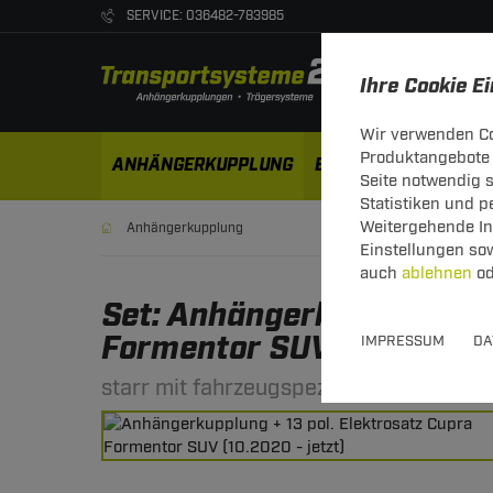
SERVICE: 036482-783985
Ihre Cookie E
Wir verwenden Co
Produktangebote 
ANHÄNGERKUPPLUNG
ELEKTROSÄTZE
DA
Seite notwendig 
Statistiken und 
Weitergehende Inf
Anhängerkupplung
Einstellungen so
auch
ablehnen
od
Set: Anhängerkupplung st
Formentor SUV 10.2020 - 
IMPRESSUM
DA
starr mit fahrzeugspezifischem Elektro