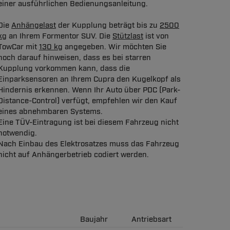
einer ausführlichen Bedienungsanleitung.
Die
Anhängelast
der Kupplung beträgt bis zu
2500
kg
an Ihrem Formentor SUV. Die
Stützlast
ist von
TowCar mit
130 kg
angegeben. Wir möchten Sie
noch darauf hinweisen, dass es bei starren
Kupplung vorkommen kann, dass die
Einparksensoren an Ihrem Cupra den Kugelkopf als
Hindernis erkennen. Wenn Ihr Auto über PDC (Park-
Distance-Control) verfügt, empfehlen wir den Kauf
eines abnehmbaren Systems.
Eine TÜV-Eintragung ist bei diesem Fahrzeug nicht
notwendig.
Nach Einbau des Elektrosatzes muss das Fahrzeug
nicht auf Anhängerbetrieb codiert werden.
Baujahr
Antriebsart