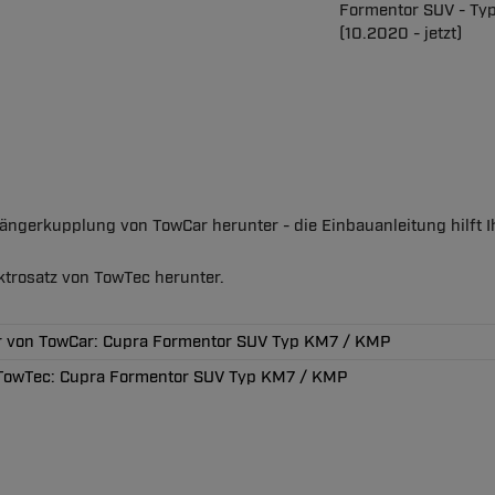
Formentor SUV - Ty
(10.2020 - jetzt)
nhängerkupplung von TowCar herunter - die Einbauanleitung hilf
ektrosatz von TowTec herunter.
rr von TowCar: Cupra Formentor SUV Typ KM7 / KMP
n TowTec: Cupra Formentor SUV Typ KM7 / KMP