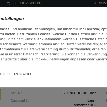
PRODUKTVERGLEICH
MERK
instellungen
okies und ähnliche Technologien, um Ihnen für Ihr Fahrzeug opt
zu bieten. Dazu zählen Cookies, welche für den Betrieb und die 
CHTRÄGER
DACHBOXEN
FAHRRADTRÄGER
ZUBEHÖR
sing. Mit einem Klick auf "Zustimmen" werden zusätzliche Daten
personalisierte Werbung erhoben und an Drittanbieter weitergege
ormationen zur Datenverarbeitung durch Drittanbieter, erhalten 
wie in unserer
Datenschutzerklärung
. Sie können die Verwendung
er jederzeit über die
Cookie-Einstellungen
anpassen oder widerr
arr TowCar + Elektrosatz 13-pol
jetzt
TENSCHUTZHINWEISE
satz
Art.-Nr.
T24-sSE110-4919155
Geeignet für
Cupra
Formentor SUV