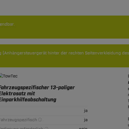
endbar.
g (Anhängersteuergerät hinter der rechten Seitenverkleidung de
Fahrzeugspezifischer 13-poliger
Elektrosatz mit
Einparkhilfeabschaltung
ja
Fahrzeugspezifisch
ja