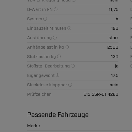
TÜV Eintragung nötig
nein
D-Wert in kN
11,75
System
A
Einbauzeit Minuten
120
Ausführung
starr
Anhängelast in kg
2500
Stützlast in kg
130
Stoßstg. Bearbeitung
ja
Eigengewicht
17,5
Steckdose klappbar
nein
Prüfzeichen
E13 55R-01 4260
Passende Fahrzeuge
Marke