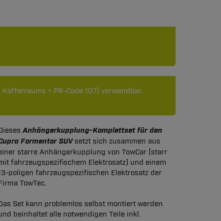
s Kofferraums = PR-Code 1D7) verwendbar.
Dieses
Anhängerkupplung-Komplettset für den
Cupra Formentor SUV
setzt sich zusammen aus
einer starre Anhängerkupplung von TowCar (starr
mit fahrzeugspezifischem Elektrosatz) und einem
13-poligen fahrzeugspezifischen Elektrosatz der
Firma TowTec.
Das Set kann problemlos selbst montiert werden
und beinhaltet alle notwendigen Teile inkl.