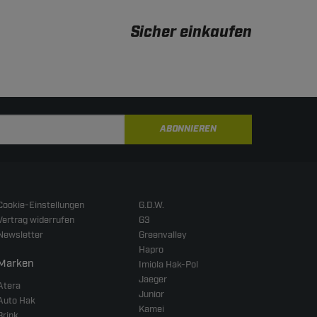
Sicher einkaufen
ABONNIEREN
Cookie-Einstellungen
G.D.W.
Vertrag widerrufen
G3
Newsletter
Greenvalley
Hapro
Marken
Imiola Hak-Pol
Jaeger
Atera
Junior
Auto Hak
Kamei
Brink