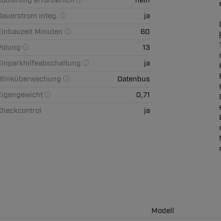
Codierung erforderlich
nein
Dauerstrom integ.
ja
Einbauzeit Minuten
60
Polung
13
Einparkhilfeabschaltung
ja
Blinküberwachung
Datenbus
Eigengewicht
0,71
Checkcontrol
ja
Modell