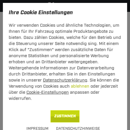
Ihre Cookie Einstellungen
Anhängerkupplung
Anhängerkupplung + Elektrosatz
Wir verwenden Cookies und ähnliche Technologien, um
Hier geht's zur Fahrzeugübersicht:
Opel Zafira B
Ihnen für Ihr Fahrzeug optimale Produktangebote zu
bieten. Dazu zählen Cookies, welche für den Betrieb und
die Steuerung unserer Seite notwendig sing. Mit einem
Klick auf "Zustimmen" werden zusätzliche Daten für
anonyme Statistiken und personalisierte Werbung
Set: Anhängerkupplung starr Brink +
erhoben und an Drittanbieter weitergegeben.
Elektrosatz 13-pol TowTec Opel Zafira B
Weitergehende Informationen zur Datenverarbeitung
07.2005 - jetzt
durch Drittanbieter, erhalten Sie in den Einstellungen
sowie in unserer
Datenschutzerklärung
. Sie können die
starres, geschraubtes System mit
Verwendung von Cookies auch
ablehnen
oder jederzeit
fahrzeugspezifischem Elektrosatz
über die
Cookie-Einstellungen
anpassen oder
widerrufen.
ZUSTIMMEN
IMPRESSUM
DATENSCHUTZHINWEISE