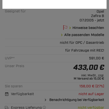
Art.-Nr.
T24-sOP076-2397003
Geeignet für
Opel
Zafira B
07.2005 - jetzt
Hinweise beachten
Alle passenden Modelle
nicht für OPC / Gasantrieb
für Fahrzeuge mit REC!
UVP**
591,00 €
433,00 €
Unser Preis
inkl. MwSt., zzgl.
M Versand ab 15,00 €
Sie sparen
158,00 € (27%)
Verfügbarkeit
nicht auf Lager
Benachrichtigung bei Verfügbarkeit
Express Lieferung
nicht verfügbar