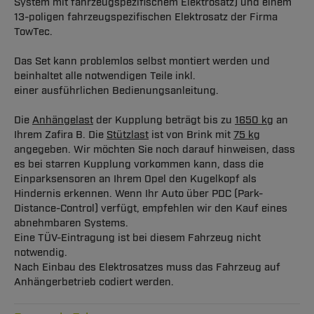
System mit fahrzeugspezifischem Elektrosatz) und einem
13-poligen fahrzeugspezifischen Elektrosatz der Firma
TowTec.
Das Set kann problemlos selbst montiert werden und
beinhaltet alle notwendigen Teile inkl.
einer ausführlichen Bedienungsanleitung.
Die
Anhängelast
der Kupplung beträgt bis zu
1650 kg
an
Ihrem Zafira B. Die
Stützlast
ist von Brink mit
75 kg
angegeben. Wir möchten Sie noch darauf hinweisen, dass
es bei starren Kupplung vorkommen kann, dass die
Einparksensoren an Ihrem Opel den Kugelkopf als
Hindernis erkennen. Wenn Ihr Auto über PDC (Park-
Distance-Control) verfügt, empfehlen wir den Kauf eines
abnehmbaren Systems.
Eine TÜV-Eintragung ist bei diesem Fahrzeug nicht
notwendig.
Nach Einbau des Elektrosatzes muss das Fahrzeug auf
Anhängerbetrieb codiert werden.