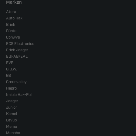
Marken
Atera
Auto Hak
Brink
Bünte
Conwys
ECS Electronics
Erich Jaeger
EUFAB/EAL
EVB
G.D.W.
G3
Greenvalley
Hapro
Imiola Hak-Pol
Jaeger
Junior
Kamei
Levup
Memo
Menabo