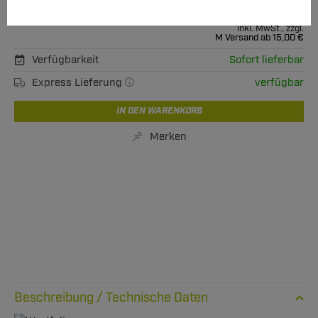
132,00 €
Unser Preis
inkl. MwSt., zzgl.
M Versand ab 15,00 €
Verfügbarkeit
Sofort lieferbar
Express Lieferung
verfügbar
IN DEN WARENKORB
Merken
Technische Daten