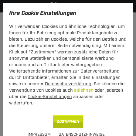
Ihre Cookie Einstellungen
Zurück zur Übersicht
Zubehör
Anschraubplatten
Wir verwenden Cookies und ähnliche Technologien, um
vorheriger Artikel
Ihnen für Ihr Fahrzeug optimale Produktangebote zu
bieten. Dazu zählen Cookies, welche für den Betrieb und
die Steuerung unserer Seite notwendig sing. Mit einem
Klick auf "Zustimmen" werden zusätzliche Daten für
anonyme Statistiken und personalisierte Werbung
ZB AHK Kugelkopf 4-Loch Westf 32mm
erhoben und an Drittanbieter weitergegeben.
höher
Weitergehende Informationen zur Datenverarbeitung
durch Drittanbieter, erhalten Sie in den Einstellungen
ZB AHK Kugelkopf 4-Loch Westf 32mm
sowie in unserer
Datenschutzerklärung
. Sie können die
höher
Verwendung von Cookies auch
ablehnen
oder jederzeit
über die
Cookie-Einstellungen
anpassen oder
widerrufen.
ZUSTIMMEN
Art.-Nr.
T24ASP003-1
IMPRESSUM
DATENSCHUTZHINWEISE