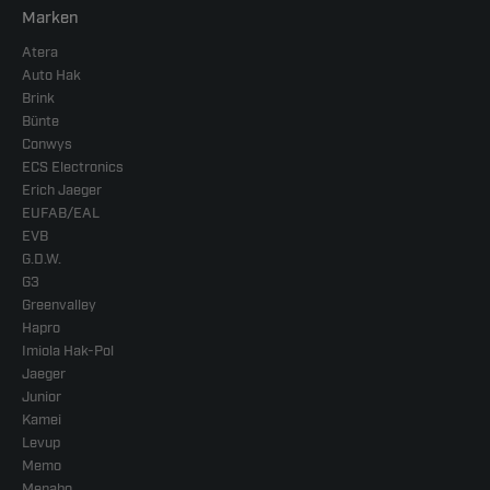
Marken
Atera
Auto Hak
Brink
Bünte
Conwys
ECS Electronics
Erich Jaeger
EUFAB/EAL
EVB
G.D.W.
G3
Greenvalley
Hapro
Imiola Hak-Pol
Jaeger
Junior
Kamei
Levup
Memo
Menabo