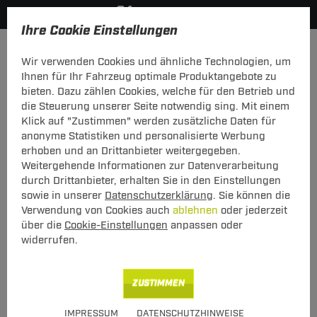
Ihre Cookie Einstellungen
Zurück zur Übersicht
Zubehör
Anhänger Zubehör
Wir verwenden Cookies und ähnliche Technologien, um
vorheriger Artikel
nächster Artikel
Ihnen für Ihr Fahrzeug optimale Produktangebote zu
bieten. Dazu zählen Cookies, welche für den Betrieb und
die Steuerung unserer Seite notwendig sing. Mit einem
ZB AHK Hitzeschild BMW E36 Comp
Klick auf "Zustimmen" werden zusätzliche Daten für
318/323i
anonyme Statistiken und personalisierte Werbung
erhoben und an Drittanbieter weitergegeben.
ZB AHK Hitzeschild BMW E36 Comp
Weitergehende Informationen zur Datenverarbeitung
318/323i
durch Drittanbieter, erhalten Sie in den Einstellungen
sowie in unserer
Datenschutzerklärung
. Sie können die
Verwendung von Cookies auch
ablehnen
oder jederzeit
Art.-Nr.
T24ZT242-1
über die
Cookie-Einstellungen
anpassen oder
widerrufen.
60,00 €
Unser Preis
inkl. MwSt., zzgl.
M Versand ab 15,00 €
ZUSTIMMEN
Verfügbarkeit
nicht auf Lager
IMPRESSUM
DATENSCHUTZHINWEISE