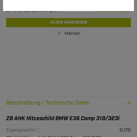
Benachrichtigung bei Verfügbarkeit
Express Lieferung
nicht verfügbar
IN DEN WARENKORB
Merken
Technische Daten
ZB AHK Hitzeschild BMW E36 Comp 318/323i
Eigengewicht
0,170