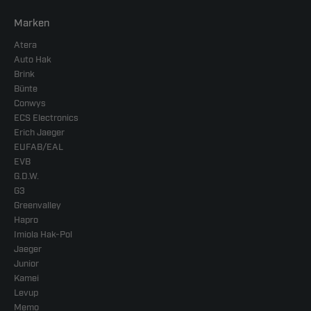
Marken
Atera
Auto Hak
Brink
Bünte
Conwys
ECS Electronics
Erich Jaeger
EUFAB/EAL
EVB
G.D.W.
G3
Greenvalley
Hapro
Imiola Hak-Pol
Jaeger
Junior
Kamei
Levup
Memo