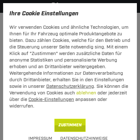
Ihre Cookie Einstellungen
Zurück zur Übersicht
Zubehör
Anhänger Zubehör
Wir verwenden Cookies und ähnliche Technologien, um
vorheriger Artikel
nächster Artikel
Ihnen für Ihr Fahrzeug optimale Produktangebote zu
bieten. Dazu zählen Cookies, welche für den Betrieb und
die Steuerung unserer Seite notwendig sing. Mit einem
Klick auf "Zustimmen" werden zusätzliche Daten für
anonyme Statistiken und personalisierte Werbung
ZB AHK Befestigungssatz Hyu i20
erhoben und an Drittanbieter weitergegeben.
Active
Weitergehende Informationen zur Datenverarbeitung
durch Drittanbieter, erhalten Sie in den Einstellungen
ZB AHK Befestigungssatz Hyu i20 Active
sowie in unserer
Datenschutzerklärung
. Sie können die
Verwendung von Cookies auch
ablehnen
oder jederzeit
über die
Cookie-Einstellungen
anpassen oder
widerrufen.
Art.-Nr.
T24ZT787-1
ZUSTIMMEN
42,00 €
Unser Preis
IMPRESSUM
DATENSCHUTZHINWEISE