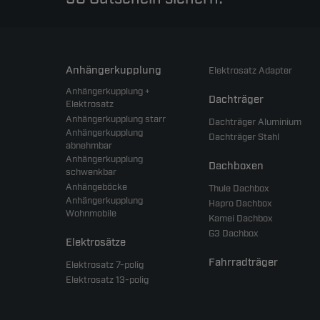
Anhängerkupplung
Elektrosatz Adapter
Anhängerkupplung +
Dachträger
Elektrosatz
Anhängerkupplung starr
Dachträger Aluminium
Anhängerkupplung
Dachträger Stahl
abnehmbar
Anhängerkupplung
Dachboxen
schwenkbar
Anhängeböcke
Thule Dachbox
Anhängerkupplung
Hapro Dachbox
Wohnmobile
Kamei Dachbox
G3 Dachbox
Elektrosätze
Fahrradträger
Elektrosatz 7-polig
Elektrosatz 13-polig