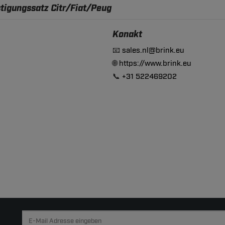
tigungssatz Citr/Fiat/Peug
Konakt
📧
sales.nl@brink.eu
🌐
https://www.brink.eu
📞
+31 522469202