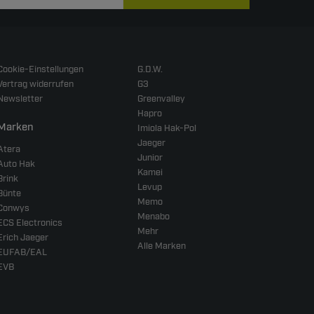
Cookie-Einstellungen
G.D.W.
Vertrag widerrufen
G3
Newsletter
Greenvalley
Hapro
Marken
Imiola Hak-Pol
Jaeger
Atera
Junior
Auto Hak
Kamei
Brink
Levup
Bünte
Memo
Conwys
Menabo
ECS Electronics
Mehr
Erich Jaeger
Alle Marken
EUFAB/EAL
EVB