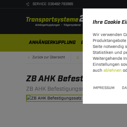
SERVICE: 036482-783985
Ihre Cookie E
Wir verwenden Co
Produktangebote 
ANHÄNGERKUPPLUNG
ELEKTROSÄTZE
DA
Seite notwendig 
Statistiken und 
Zurück zur Übersicht
Zubehör
Anhänger Zu
Weitergehende Inf
Einstellungen so
auch
ablehnen
od
ZB AHK Befestigungssatz
ZB AHK Befestigungssatz Citr/Fiat/Pe
IMPRESSUM
DA