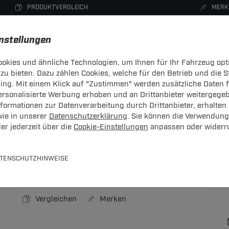
PRODUKTVERGLEICH
MERK
instellungen
okies und ähnliche Technologien, um Ihnen für Ihr Fahrzeug opt
zu bieten. Dazu zählen Cookies, welche für den Betrieb und die 
CHTRÄGER
DACHBOXEN
FAHRRADTRÄGER
ZUBEHÖR
sing. Mit einem Klick auf "Zustimmen" werden zusätzliche Daten
personalisierte Werbung erhoben und an Drittanbieter weitergege
behör
ormationen zur Datenverarbeitung durch Drittanbieter, erhalten 
wie in unserer
Datenschutzerklärung
. Sie können die Verwendung
er jederzeit über die
Cookie-Einstellungen
anpassen oder widerr
 Citr/Fiat/Peug
ug
TENSCHUTZHINWEISE
Art.-Nr.
T24ZT1090-1
Vergleichen
Merken