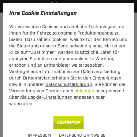
Ihre Cookie Einstellungen
Zurück zur Übersicht
Zubehör
Anhänger Zubehör
Wir verwenden Cookies und ähnliche Technologien, um
vorheriger Artikel
nächster Artikel
Ihnen für Ihr Fahrzeug optimale Produktangebote zu
bieten. Dazu zählen Cookies, welche für den Betrieb und
die Steuerung unserer Seite notwendig sing. Mit einem
Klick auf "Zustimmen" werden zusätzliche Daten für
anonyme Statistiken und personalisierte Werbung
ZB AHK Befestigungssatz
erhoben und an Drittanbieter weitergegeben.
Citr/Fiat/Peug
Weitergehende Informationen zur Datenverarbeitung
durch Drittanbieter, erhalten Sie in den Einstellungen
ZB AHK Befestigungssatz Citr/Fiat/Peug
sowie in unserer
Datenschutzerklärung
. Sie können die
Verwendung von Cookies auch
ablehnen
oder jederzeit
über die
Cookie-Einstellungen
anpassen oder
Art.-Nr.
T24ZT001-1
widerrufen.
23,00 €
Unser Preis
inkl. MwSt., zzgl.
ZUSTIMMEN
S Versand ab 7,50 €
Verfügbarkeit
Sofort lieferbar
IMPRESSUM
DATENSCHUTZHINWEISE