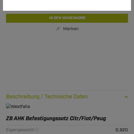
Express Lieferung
verfügbar
IN DEN WARENKORB
Merken
Technische Daten
ZB AHK Befestigungssatz Citr/Fiat/Peug
Eigengewicht
0,920