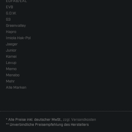
EUFAB/EAL
EVB
G.D.W.
G3
Greenvalley
Hapro
Imiola Hak-Pol
Jaeger
Junior
Kamei
Levup
Memo
Menabo
Mehr
Alle Marken
* Alle Preise inkl. deutscher MwSt.,
zzgl. Versandkosten
** Unverbindliche Preisempfehlung des Herstellers