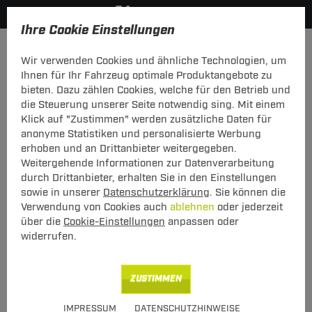
Ihre Cookie Einstellungen
Zurück zur Übersicht
Zubehör
Anhänger Zubehör
Wir verwenden Cookies und ähnliche Technologien, um
vorheriger Artikel
nächster Artikel
Ihnen für Ihr Fahrzeug optimale Produktangebote zu
bieten. Dazu zählen Cookies, welche für den Betrieb und
die Steuerung unserer Seite notwendig sing. Mit einem
Klick auf "Zustimmen" werden zusätzliche Daten für
anonyme Statistiken und personalisierte Werbung
ZB AHK Auspuffhalter S70/V70/C70
erhoben und an Drittanbieter weitergegeben.
Weitergehende Informationen zur Datenverarbeitung
ZB AHK Auspuffhalter S70/V70/C70
durch Drittanbieter, erhalten Sie in den Einstellungen
sowie in unserer
Datenschutzerklärung
. Sie können die
Verwendung von Cookies auch
ablehnen
oder jederzeit
Art.-Nr.
T24ZT282-1
über die
Cookie-Einstellungen
anpassen oder
37,00 €
Unser Preis
widerrufen.
inkl. MwSt., zzgl.
S Versand ab 7,50 €
ZUSTIMMEN
Verfügbarkeit
Sofort lieferbar
IMPRESSUM
DATENSCHUTZHINWEISE
Express Lieferung
verfügbar