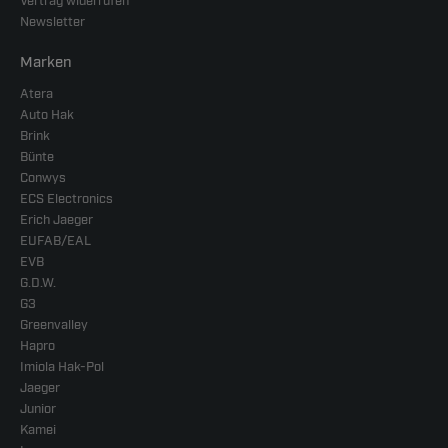
Vertrag widerrufen
Newsletter
Marken
Atera
Auto Hak
Brink
Bünte
Conwys
ECS Electronics
Erich Jaeger
EUFAB/EAL
EVB
G.D.W.
G3
Greenvalley
Hapro
Imiola Hak-Pol
Jaeger
Junior
Kamei