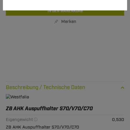
IN DEN WARENKORB
Merken
Technische Daten
ZB AHK Auspuffhalter S70/V70/C70
Eigengewicht
0,530
ZB AHK Auspuffhalter S70/V70/C70