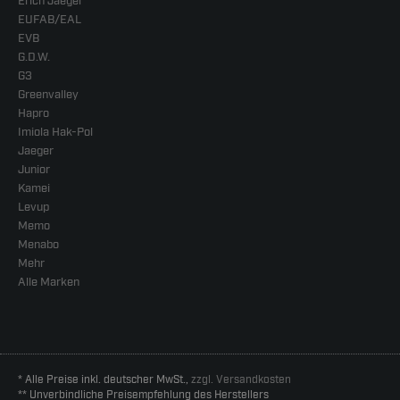
Erich Jaeger
EUFAB/EAL
EVB
G.D.W.
G3
Greenvalley
Hapro
Imiola Hak-Pol
Jaeger
Junior
Kamei
Levup
Memo
Menabo
Mehr
Alle Marken
* Alle Preise inkl. deutscher MwSt.,
zzgl. Versandkosten
** Unverbindliche Preisempfehlung des Herstellers