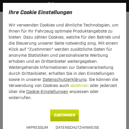
Ihre Cookie Einstellungen
Zurück zur Übersicht
Zubehör
Anhänger Zubehör
Wir verwenden Cookies und ähnliche Technologien, um
vorheriger Artikel
nächster Artikel
Ihnen für Ihr Fahrzeug optimale Produktangebote zu
bieten. Dazu zählen Cookies, welche für den Betrieb und
die Steuerung unserer Seite notwendig sing. Mit einem
Klick auf "Zustimmen" werden zusätzliche Daten für
anonyme Statistiken und personalisierte Werbung
Schwenkmodul für Kasten / Bus mit
erhoben und an Drittanbieter weitergegeben.
Scharnier auf der linken Seite
Weitergehende Informationen zur Datenverarbeitung
durch Drittanbieter, erhalten Sie in den Einstellungen
ausschließlich für Fahrradträger geeignet
sowie in unserer
Datenschutzerklärung
. Sie können die
Verwendung von Cookies auch
ablehnen
oder jederzeit
über die
Cookie-Einstellungen
anpassen oder
widerrufen.
ZUSTIMMEN
Art.-Nr.
T24ZT1144-1
IMPRESSUM
DATENSCHUTZHINWEISE