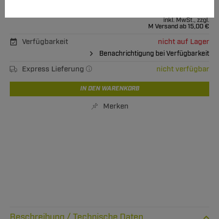
593,50 €
Unser Preis
inkl. MwSt., zzgl.
M Versand ab 15,00 €
Verfügbarkeit
nicht auf Lager
Benachrichtigung bei Verfügbarkeit
Express Lieferung
nicht verfügbar
IN DEN WARENKORB
Merken
Technische Daten