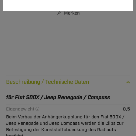
IN DEN WARENKORB
Merken
Technische Daten
für Fiat 500X / Jeep Renegade / Compass
Eigengewicht
0,5
Beim Verbau der Anhängerkupplung für den Fiat 500X /
Jeep Renegade und Jeep Compass werden die Clips zur
Befestigung der Kunststoffabdeckung des Radlaufs