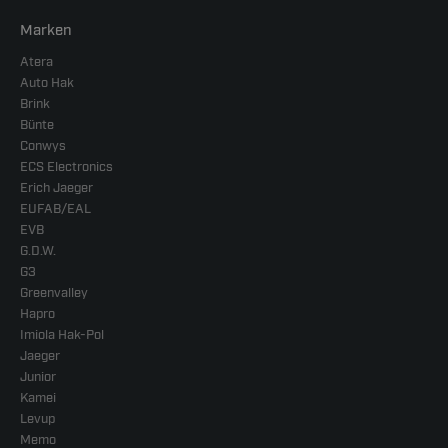
Marken
Atera
Auto Hak
Brink
Bünte
Conwys
ECS Electronics
Erich Jaeger
EUFAB/EAL
EVB
G.D.W.
G3
Greenvalley
Hapro
Imiola Hak-Pol
Jaeger
Junior
Kamei
Levup
Memo