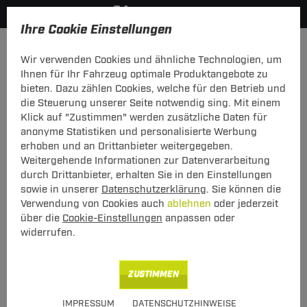
Ihre Cookie Einstellungen
Zurück zur Übersicht
Zubehör
Anhänger Zubehör
Wir verwenden Cookies und ähnliche Technologien, um
vorheriger Artikel
nächster Artikel
Ihnen für Ihr Fahrzeug optimale Produktangebote zu
bieten. Dazu zählen Cookies, welche für den Betrieb und
die Steuerung unserer Seite notwendig sing. Mit einem
Befestigungsclips
Klick auf "Zustimmen" werden zusätzliche Daten für
anonyme Statistiken und personalisierte Werbung
für Fiat 500X / Jeep Renegade / Compass
erhoben und an Drittanbieter weitergegeben.
Weitergehende Informationen zur Datenverarbeitung
durch Drittanbieter, erhalten Sie in den Einstellungen
Art.-Nr.
T24ZT1091-1
sowie in unserer
Datenschutzerklärung
. Sie können die
Verwendung von Cookies auch
ablehnen
oder jederzeit
11,00 €
Unser Preis
über die
Cookie-Einstellungen
anpassen oder
widerrufen.
inkl. MwSt., zzgl.
S Versand ab 7,50 €
Verfügbarkeit
Sofort lieferbar
ZUSTIMMEN
Express Lieferung
verfügbar
IMPRESSUM
DATENSCHUTZHINWEISE