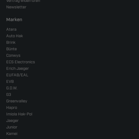
Vertrag widerrufen
Newsletter
Marken
Atera
Auto Hak
Brink
Bünte
Conwys
ECS Electronics
Erich Jaeger
EUFAB/EAL
EVB
G.D.W.
G3
Greenvalley
Hapro
Imiola Hak-Pol
Jaeger
Junior
Kamei