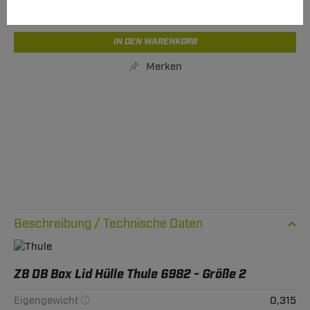
Express Lieferung
verfügbar
IN DEN WARENKORB
Merken
Technische Daten
ZB DB Box Lid Hülle Thule 6982 - Größe 2
Eigengewicht
0,315