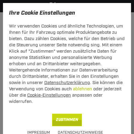
Ihre Cookie Einstellungen
Zurück zur Übersicht
Zubehör
Wir verwenden Cookies und ähnliche Technologien, um
vorheriger Artikel
nächster Artikel
Ihnen für Ihr Fahrzeug optimale Produktangebote zu
bieten. Dazu zählen Cookies, welche für den Betrieb und
die Steuerung unserer Seite notwendig sing. Mit einem
Klick auf "Zustimmen" werden zusätzliche Daten für
anonyme Statistiken und personalisierte Werbung
ZB DB Box Lid Hülle Thule 6982 - Größe
erhoben und an Drittanbieter weitergegeben.
2
Weitergehende Informationen zur Datenverarbeitung
durch Drittanbieter, erhalten Sie in den Einstellungen
ZB DB Box Lid Hülle Thule 6982 - Größe 2
sowie in unserer
Datenschutzerklärung
. Sie können die
Verwendung von Cookies auch
ablehnen
oder jederzeit
über die
Cookie-Einstellungen
anpassen oder
Art.-Nr.
T24ZT1051-1
widerrufen.
64,00 €
Unser Preis
inkl. MwSt., zzgl.
ZUSTIMMEN
S Versand ab 7,50 €
Verfügbarkeit
Sofort lieferbar
IMPRESSUM
DATENSCHUTZHINWEISE