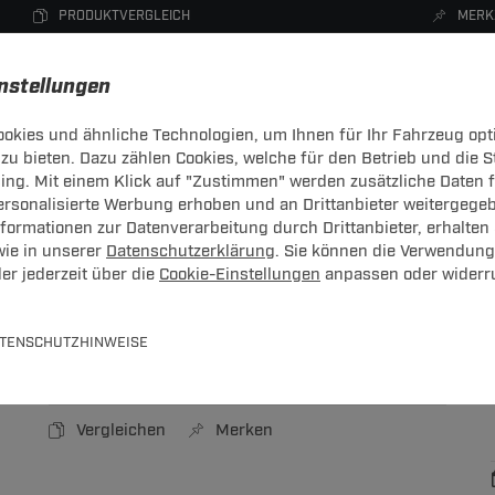
PRODUKTVERGLEICH
MERK
instellungen
okies und ähnliche Technologien, um Ihnen für Ihr Fahrzeug opt
zu bieten. Dazu zählen Cookies, welche für den Betrieb und die 
CHTRÄGER
DACHBOXEN
FAHRRADTRÄGER
ZUBEHÖR
sing. Mit einem Klick auf "Zustimmen" werden zusätzliche Daten
personalisierte Werbung erhoben und an Drittanbieter weitergege
ormationen zur Datenverarbeitung durch Drittanbieter, erhalten 
wie in unserer
Datenschutzerklärung
. Sie können die Verwendung
er jederzeit über die
Cookie-Einstellungen
anpassen oder widerr
ützrad o. Rad
TENSCHUTZHINWEISE
Art.-Nr.
T24ZT1329-1
Vergleichen
Merken