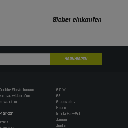
Sicher einkaufen
ABONNIEREN
Cookie-Einstellungen
G.D.W.
Vertrag widerrufen
G3
Newsletter
Greenvalley
Hapro
Marken
Imiola Hak-Pol
Jaeger
Atera
Junior