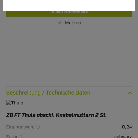
IN DEN WARENKORB
Merken
Technische Daten
ZB FT Thule abschl. Knebelmuttern 2 St.
Eigengewicht
0,24
Farbe
schwarz