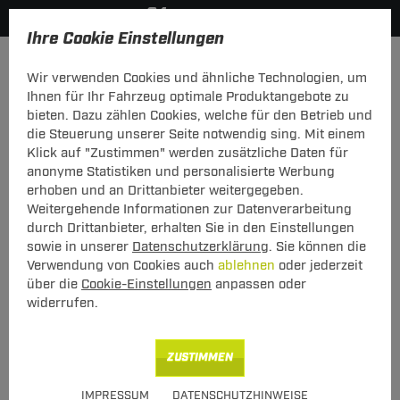
Ihre Cookie Einstellungen
Zurück zur Übersicht
Zubehör
Sonstiges
Wir verwenden Cookies und ähnliche Technologien, um
vorheriger Artikel
nächster Artikel
Ihnen für Ihr Fahrzeug optimale Produktangebote zu
bieten. Dazu zählen Cookies, welche für den Betrieb und
die Steuerung unserer Seite notwendig sing. Mit einem
Klick auf "Zustimmen" werden zusätzliche Daten für
anonyme Statistiken und personalisierte Werbung
ZB FT Thule abschl. Knebelmuttern 2 St.
erhoben und an Drittanbieter weitergegeben.
Weitergehende Informationen zur Datenverarbeitung
ZB FT Thule abschl. Knebelmuttern 2 St.
durch Drittanbieter, erhalten Sie in den Einstellungen
sowie in unserer
Datenschutzerklärung
. Sie können die
Verwendung von Cookies auch
ablehnen
oder jederzeit
Art.-Nr.
T24SZ006-1
über die
Cookie-Einstellungen
anpassen oder
48,00 €
Unser Preis
widerrufen.
inkl. MwSt., zzgl.
S Versand ab 7,50 €
ZUSTIMMEN
Verfügbarkeit
Sofort lieferbar
IMPRESSUM
DATENSCHUTZHINWEISE
Express Lieferung
verfügbar