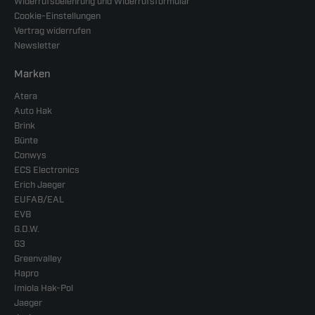
Widerrufsbelehrung und Widerrufsformular
Cookie-Einstellungen
Vertrag widerrufen
Newsletter
Marken
Atera
Auto Hak
Brink
Bünte
Conwys
ECS Electronics
Erich Jaeger
EUFAB/EAL
EVB
G.D.W.
G3
Greenvalley
Hapro
Imiola Hak-Pol
Jaeger