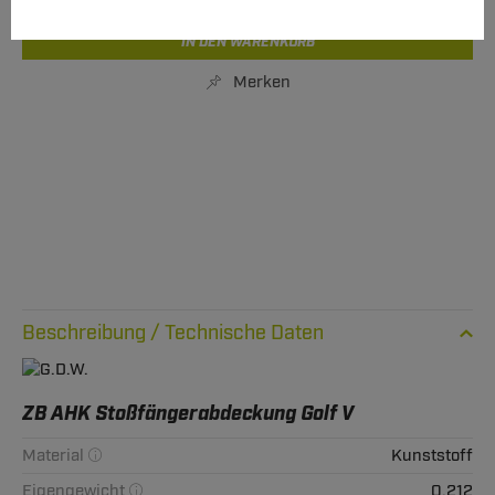
IN DEN WARENKORB
Merken
Technische Daten
ZB AHK Stoßfängerabdeckung Golf V
Material
Kunststoff
Eigengewicht
0,212