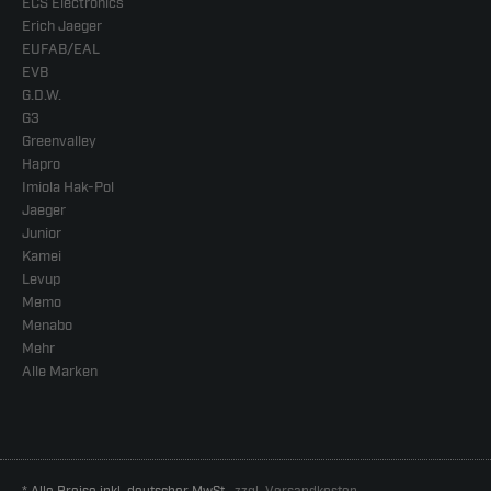
ECS Electronics
Erich Jaeger
EUFAB/EAL
EVB
G.D.W.
G3
Greenvalley
Hapro
Imiola Hak-Pol
Jaeger
Junior
Kamei
Levup
Memo
Menabo
Mehr
Alle Marken