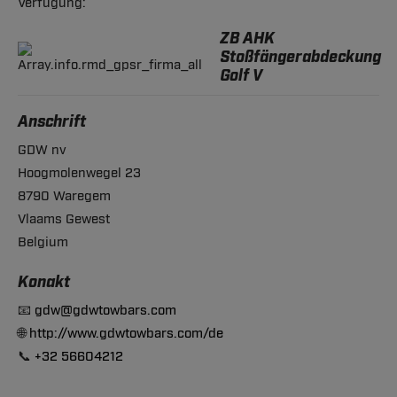
Verfügung:
ZB AHK
Stoßfängerabdeckung
Golf V
Anschrift
GDW nv
Hoogmolenwegel 23
8790 Waregem
Vlaams Gewest
Belgium
Konakt
📧
gdw@gdwtowbars.com
🌐
http://www.gdwtowbars.com/de
📞
+32 56604212