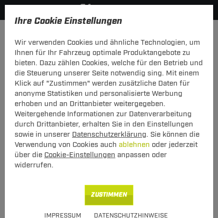
Ihre Cookie Einstellungen
Zurück zur Übersicht
Zubehör
Sonstiges
Wir verwenden Cookies und ähnliche Technologien, um
vorheriger Artikel
nächster Artikel
Ihnen für Ihr Fahrzeug optimale Produktangebote zu
bieten. Dazu zählen Cookies, welche für den Betrieb und
die Steuerung unserer Seite notwendig sing. Mit einem
Klick auf "Zustimmen" werden zusätzliche Daten für
anonyme Statistiken und personalisierte Werbung
ZB AHK Stoßfängerabdeckung Golf V
erhoben und an Drittanbieter weitergegeben.
Weitergehende Informationen zur Datenverarbeitung
ZB AHK Stoßfängerabdeckung Golf V
durch Drittanbieter, erhalten Sie in den Einstellungen
sowie in unserer
Datenschutzerklärung
. Sie können die
Verwendung von Cookies auch
ablehnen
oder jederzeit
Art.-Nr.
T24ZT909-1
über die
Cookie-Einstellungen
anpassen oder
22,00 €
Unser Preis
widerrufen.
inkl. MwSt., zzgl.
S Versand ab 7,50 €
ZUSTIMMEN
Verfügbarkeit
wenige auf Lager
IMPRESSUM
DATENSCHUTZHINWEISE
Express Lieferung
verfügbar