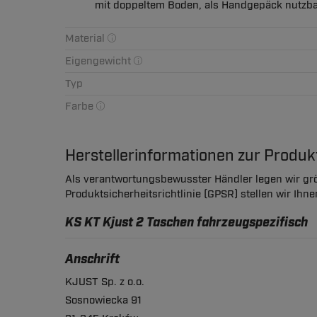
mit doppeltem Boden, als Handgepäck nutzbar
Material
Eigengewicht
Typ
Farbe
Herstellerinformationen zur Produ
Als verantwortungsbewusster Händler legen wir grö
Produktsicherheitsrichtlinie (GPSR) stellen wir Ihn
KS KT Kjust 2 Taschen fahrzeugspezifisch
Anschrift
KJUST Sp. z o.o.
Sosnowiecka 91