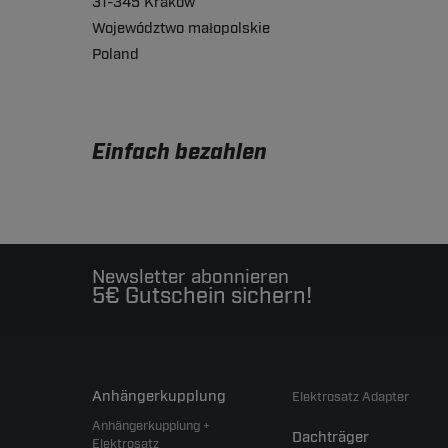
31-345 Kraków
Województwo małopolskie
Poland
Einfach bezahlen
Newsletter abonnieren
5€ Gutschein sichern!
Anhängerkupplung
Elektrosatz Adapter
Anhängerkupplung +
Dachträger
Elektrosatz