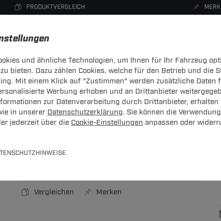
PRODUKTVERGLEICH
MERK
instellungen
okies und ähnliche Technologien, um Ihnen für Ihr Fahrzeug opt
zu bieten. Dazu zählen Cookies, welche für den Betrieb und die 
CHTRÄGER
DACHBOXEN
FAHRRADTRÄGER
ZUBEHÖR
sing. Mit einem Klick auf "Zustimmen" werden zusätzliche Daten
personalisierte Werbung erhoben und an Drittanbieter weitergege
ormationen zur Datenverarbeitung durch Drittanbieter, erhalten 
wie in unserer
Datenschutzerklärung
. Sie können die Verwendung
er jederzeit über die
Cookie-Einstellungen
anpassen oder widerr
hrzeugspezifisch
sch
TENSCHUTZHINWEISE
Art.-Nr.
T24KT00565-1
Vergleichen
Merken