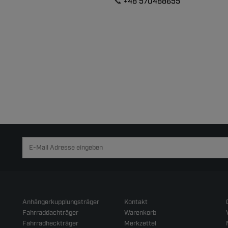
📞
+48 570488655
Anhängerkupplungsträger
Kontakt
Fahrraddachträger
Warenkorb
Fahrradheckträger
Merkzettel