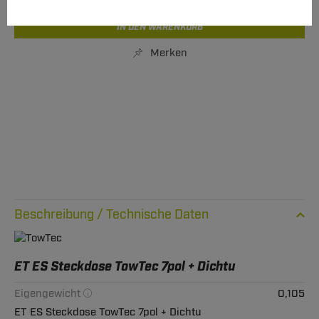
IN DEN WARENKORB
Merken
Technische Daten
ET ES Steckdose TowTec 7pol + Dichtu
Eigengewicht
0,105
ET ES Steckdose TowTec 7pol + Dichtu