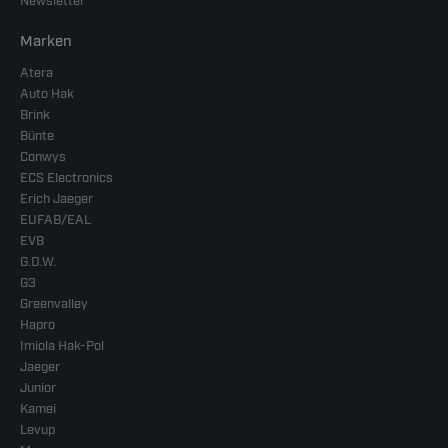
Newsletter
Marken
Atera
Auto Hak
Brink
Bünte
Conwys
ECS Electronics
Erich Jaeger
EUFAB/EAL
EVB
G.D.W.
G3
Greenvalley
Hapro
Imiola Hak-Pol
Jaeger
Junior
Kamei
Levup