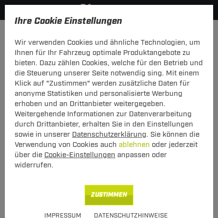
Ihre Cookie Einstellungen
Zurück zur Übersicht
Zubehör
Sonstiges
Wir verwenden Cookies und ähnliche Technologien, um
vorheriger Artikel
nächster Artikel
Ihnen für Ihr Fahrzeug optimale Produktangebote zu
bieten. Dazu zählen Cookies, welche für den Betrieb und
die Steuerung unserer Seite notwendig sing. Mit einem
Klick auf "Zustimmen" werden zusätzliche Daten für
anonyme Statistiken und personalisierte Werbung
ET ES Steckdose TowTec 7pol + Dichtu
erhoben und an Drittanbieter weitergegeben.
Weitergehende Informationen zur Datenverarbeitung
ET ES Steckdose TowTec 7pol + Dichtu
durch Drittanbieter, erhalten Sie in den Einstellungen
sowie in unserer
Datenschutzerklärung
. Sie können die
Verwendung von Cookies auch
ablehnen
oder jederzeit
Art.-Nr.
T24ZT165-1
über die
Cookie-Einstellungen
anpassen oder
5,00 €
Unser Preis
widerrufen.
inkl. MwSt., zzgl.
S Versand ab 7,50 €
ZUSTIMMEN
Verfügbarkeit
Sofort lieferbar
IMPRESSUM
DATENSCHUTZHINWEISE
Express Lieferung
verfügbar