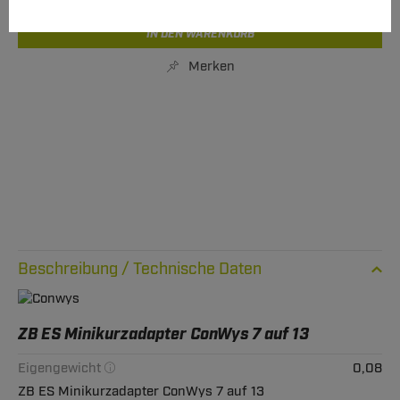
IN DEN WARENKORB
Merken
Technische Daten
ZB ES Minikurzadapter ConWys 7 auf 13
Eigengewicht
0,08
ZB ES Minikurzadapter ConWys 7 auf 13