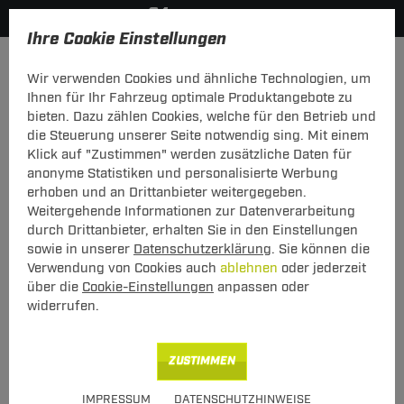
Ihre Cookie Einstellungen
Zurück zur Übersicht
Zubehör
Elektrozubehör
Wir verwenden Cookies und ähnliche Technologien, um
vorheriger Artikel
nächster Artikel
Ihnen für Ihr Fahrzeug optimale Produktangebote zu
bieten. Dazu zählen Cookies, welche für den Betrieb und
Neu
die Steuerung unserer Seite notwendig sing. Mit einem
Klick auf "Zustimmen" werden zusätzliche Daten für
anonyme Statistiken und personalisierte Werbung
ZB ES Minikurzadapter ConWys 7 auf 13
erhoben und an Drittanbieter weitergegeben.
Weitergehende Informationen zur Datenverarbeitung
ZB ES Minikurzadapter ConWys 7 auf 13
durch Drittanbieter, erhalten Sie in den Einstellungen
sowie in unserer
Datenschutzerklärung
. Sie können die
Verwendung von Cookies auch
ablehnen
oder jederzeit
Art.-Nr.
T24ZT1323-1
über die
Cookie-Einstellungen
anpassen oder
9,50 €
Unser Preis
widerrufen.
inkl. MwSt., zzgl.
S Versand ab 7,50 €
ZUSTIMMEN
Verfügbarkeit
Sofort lieferbar
IMPRESSUM
DATENSCHUTZHINWEISE
Express Lieferung
verfügbar