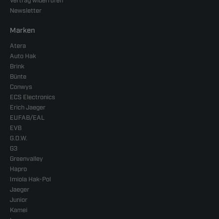
Vertrag widerrufen
Newsletter
Marken
Atera
Auto Hak
Brink
Bünte
Conwys
ECS Electronics
Erich Jaeger
EUFAB/EAL
EVB
G.D.W.
G3
Greenvalley
Hapro
Imiola Hak-Pol
Jaeger
Junior
Kamei