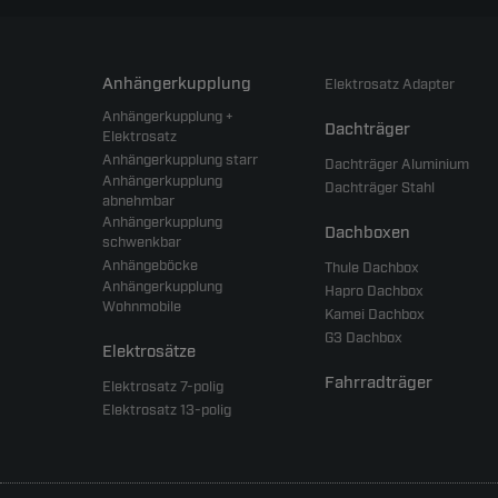
Anhängerkupplung
Elektrosatz Adapter
Anhängerkupplung +
Dachträger
Elektrosatz
Anhängerkupplung starr
Dachträger Aluminium
Anhängerkupplung
Dachträger Stahl
abnehmbar
Anhängerkupplung
Dachboxen
schwenkbar
Anhängeböcke
Thule Dachbox
Anhängerkupplung
Hapro Dachbox
Wohnmobile
Kamei Dachbox
G3 Dachbox
Elektrosätze
Fahrradträger
Elektrosatz 7-polig
Elektrosatz 13-polig