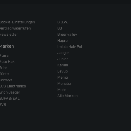
Cookie-Einstellungen
G.D.W.
Vertrag widerrufen
G3
Newsletter
Greenvalley
Hapro
Marken
Imiola Hak-Pol
Jaeger
Atera
Junior
Auto Hak
Kamei
Brink
Levup
Bünte
Memo
Conwys
Menabo
ECS Electronics
Mehr
Erich Jaeger
Alle Marken
EUFAB/EAL
EVB