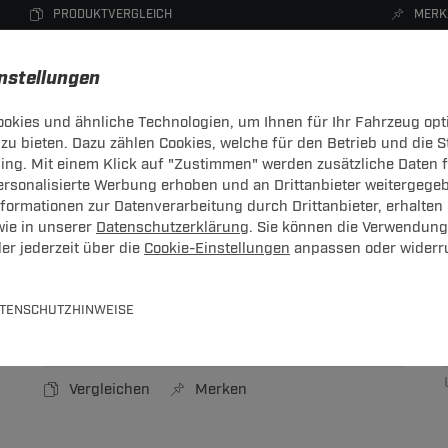
PRODUKTVERGLEICH
MERK
instellungen
okies und ähnliche Technologien, um Ihnen für Ihr Fahrzeug opt
zu bieten. Dazu zählen Cookies, welche für den Betrieb und die 
CHTRÄGER
DACHBOXEN
FAHRRADTRÄGER
ZUBEHÖR
sing. Mit einem Klick auf "Zustimmen" werden zusätzliche Daten
personalisierte Werbung erhoben und an Drittanbieter weitergege
ör
ormationen zur Datenverarbeitung durch Drittanbieter, erhalten 
wie in unserer
Datenschutzerklärung
. Sie können die Verwendung
er jederzeit über die
Cookie-Einstellungen
anpassen oder widerr
TENSCHUTZHINWEISE
Art.-Nr.
T24ZT235-1
Vergleichen
Merken