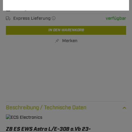
Verfügbarkeit
Sofort lieferbar
Express Lieferung
verfügbar
IN DEN WARENKORB
Merken
Technische Daten
ZB ES EWS Astra L/E-308 o.Vb 23-