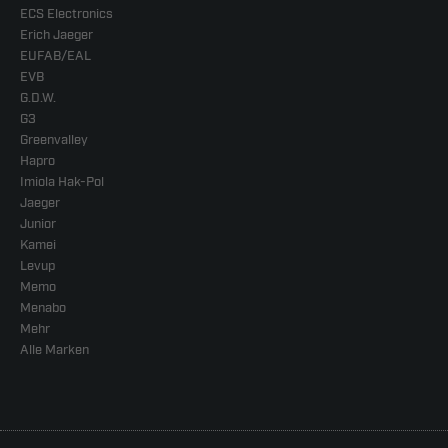
ECS Electronics
Erich Jaeger
EUFAB/EAL
EVB
G.D.W.
G3
Greenvalley
Hapro
Imiola Hak-Pol
Jaeger
Junior
Kamei
Levup
Memo
Menabo
Mehr
Alle Marken