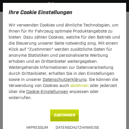
Ihre Cookie Einstellungen
Zurück zur Übersicht
Zubehör
Elektrozubehör
Wir verwenden Cookies und ähnliche Technologien, um
vorheriger Artikel
nächster Artikel
Ihnen für Ihr Fahrzeug optimale Produktangebote zu
bieten. Dazu zählen Cookies, welche für den Betrieb und
Neu
die Steuerung unserer Seite notwendig sing. Mit einem
Klick auf "Zustimmen" werden zusätzliche Daten für
anonyme Statistiken und personalisierte Werbung
ZB ES EWS Astra L/E-308 o.Vb 23-
erhoben und an Drittanbieter weitergegeben.
Weitergehende Informationen zur Datenverarbeitung
ZB ES EWS Astra L/E-308 o.Vb 23-
durch Drittanbieter, erhalten Sie in den Einstellungen
sowie in unserer
Datenschutzerklärung
. Sie können die
Verwendung von Cookies auch
ablehnen
oder jederzeit
Art.-Nr.
T24ZT1327-1
über die
Cookie-Einstellungen
anpassen oder
UVP**
45,00 €
widerrufen.
25,00 €
Unser Preis
ZUSTIMMEN
inkl. MwSt., zzgl.
S Versand ab 7,50 €
IMPRESSUM
DATENSCHUTZHINWEISE
Sie sparen
20,00 € (44%)