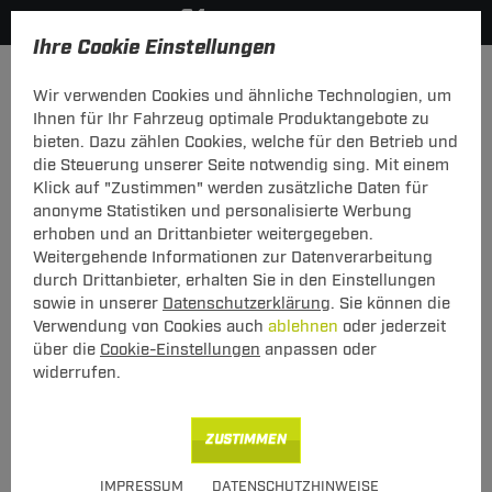
Ihre Cookie Einstellungen
Hersteller
Menabo
Wir verwenden Cookies und ähnliche Technologien, um
Hier geht's zur Fahrzeugübersicht:
Suzuki Vitara
Ihnen für Ihr Fahrzeug optimale Produktangebote zu
bieten. Dazu zählen Cookies, welche für den Betrieb und
die Steuerung unserer Seite notwendig sing. Mit einem
Klick auf "Zustimmen" werden zusätzliche Daten für
anonyme Statistiken und personalisierte Werbung
Menabo Dachträger Tiger Suzuki Vitara
erhoben und an Drittanbieter weitergegeben.
02.2015 - 09.2018
Weitergehende Informationen zur Datenverarbeitung
durch Drittanbieter, erhalten Sie in den Einstellungen
T-Nut Adapter verwendbar - mit
sowie in unserer
Datenschutzerklärung
. Sie können die
geschlossener Dachreling
Verwendung von Cookies auch
ablehnen
oder jederzeit
über die
Cookie-Einstellungen
anpassen oder
widerrufen.
ZUSTIMMEN
Art.-Nr.
T24DATR4591-12
IMPRESSUM
DATENSCHUTZHINWEISE