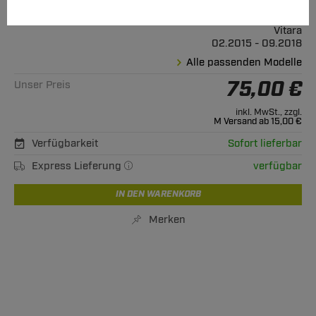
Geeignet für
Suzuki
Vitara
02.2015 - 09.2018
Alle passenden Modelle
75,00 €
Unser Preis
inkl. MwSt., zzgl.
M Versand ab 15,00 €
Verfügbarkeit
Sofort lieferbar
Express Lieferung
verfügbar
IN DEN WARENKORB
Merken