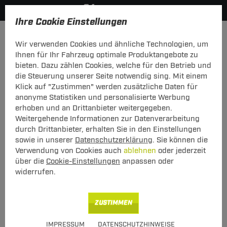
Ihre Cookie Einstellungen
Hersteller
Menabo
Wir verwenden Cookies und ähnliche Technologien, um
Hier geht's zur Fahrzeugübersicht:
Fiat Tipo Kombi
Ihnen für Ihr Fahrzeug optimale Produktangebote zu
bieten. Dazu zählen Cookies, welche für den Betrieb und
die Steuerung unserer Seite notwendig sing. Mit einem
Klick auf "Zustimmen" werden zusätzliche Daten für
anonyme Statistiken und personalisierte Werbung
Menabo Dachträger Tiger Fiat Tipo
erhoben und an Drittanbieter weitergegeben.
Kombi 09.2016 - jetzt
Weitergehende Informationen zur Datenverarbeitung
durch Drittanbieter, erhalten Sie in den Einstellungen
T-Nut Adapter verwendbar - mit
sowie in unserer
Datenschutzerklärung
. Sie können die
geschlossener Dachreling
Verwendung von Cookies auch
ablehnen
oder jederzeit
über die
Cookie-Einstellungen
anpassen oder
widerrufen.
ZUSTIMMEN
Art.-Nr.
T24DATR4591-45
IMPRESSUM
DATENSCHUTZHINWEISE