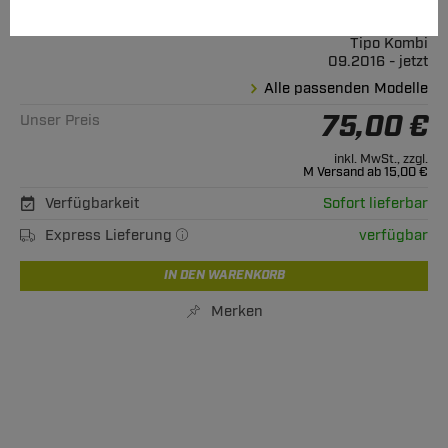
Geeignet für
Fiat
Tipo Kombi
09.2016 - jetzt
Alle passenden Modelle
75,00 €
Unser Preis
inkl. MwSt., zzgl.
M Versand ab 15,00 €
Verfügbarkeit
Sofort lieferbar
Express Lieferung
verfügbar
IN DEN WARENKORB
Merken