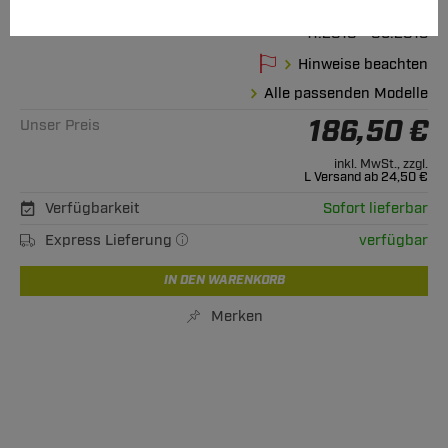
A6 Limousine
11.2010 - 09.2018
Hinweise beachten
Alle passenden Modelle
186,50 €
Unser Preis
inkl. MwSt., zzgl.
L Versand ab 24,50 €
Verfügbarkeit
Sofort lieferbar
Express Lieferung
verfügbar
IN DEN WARENKORB
Merken