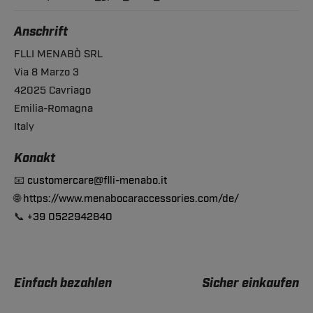
Anschrift
FLLI MENABÒ SRL
Via 8 Marzo 3
42025 Cavriago
Emilia-Romagna
Italy
Konakt
📧
customercare@flli-menabo.it
🌐
https://www.menabocaraccessories.com/de/
📞
+39 0522942840
Einfach bezahlen
Sicher einkaufen