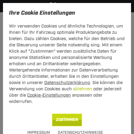
Ihre Cookie Einstellungen
Hersteller
Menabo
Wir verwenden Cookies und ähnliche Technologien, um
Hier geht's zur Fahrzeugübersicht:
Audi A6 Limousine
Ihnen für Ihr Fahrzeug optimale Produktangebote zu
bieten. Dazu zählen Cookies, welche für den Betrieb und
die Steuerung unserer Seite notwendig sing. Mit einem
Klick auf "Zustimmen" werden zusätzliche Daten für
anonyme Statistiken und personalisierte Werbung
Heck-Fahrradträger Stand Up 2 für
erhoben und an Drittanbieter weitergegeben.
Audi A6 Limousine Typ 4G/C7 (11.2010 -
Weitergehende Informationen zur Datenverarbeitung
09.2018)
durch Drittanbieter, erhalten Sie in den Einstellungen
sowie in unserer
Datenschutzerklärung
. Sie können die
Verwendung von Cookies auch
ablehnen
oder jederzeit
über die
Cookie-Einstellungen
anpassen oder
widerrufen.
ZUSTIMMEN
Art.-Nr.
T24FT059-8
IMPRESSUM
DATENSCHUTZHINWEISE
Geeignet für
Audi