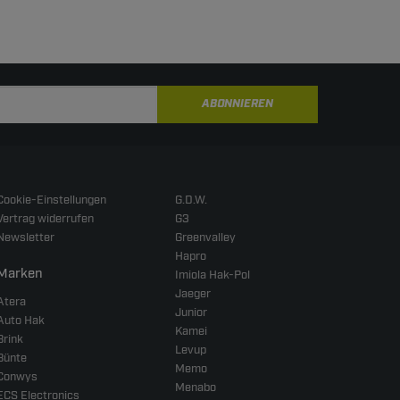
ABONNIEREN
Cookie-Einstellungen
G.D.W.
Vertrag widerrufen
G3
Newsletter
Greenvalley
Hapro
Marken
Imiola Hak-Pol
Jaeger
Atera
Junior
Auto Hak
Kamei
Brink
Levup
Bünte
Memo
Conwys
Menabo
ECS Electronics