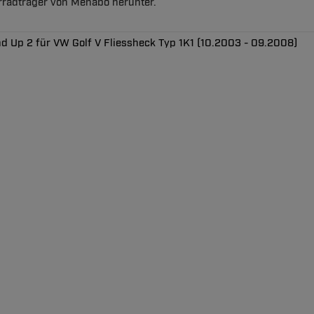
hrradträger von Menabo herunter.
nd Up 2 für VW Golf V Fliessheck Typ 1K1 (10.2003 - 09.2008)