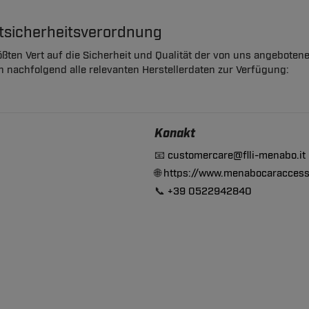
ktsicherheitsverordnung
ßten Vert auf die Sicherheit und Qualität der von uns angeboten
en nachfolgend alle relevanten Herstellerdaten zur Verfügung:
Konakt
📧
customercare@flli-menabo.it
🌐
https://www.menabocaraccess
📞
+39 0522942840