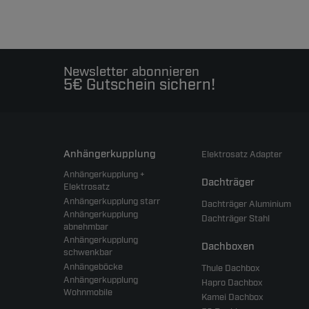
Newsletter abonnieren
5€ Gutschein sichern!
Anhängerkupplung
Elektrosatz Adapter
Anhängerkupplung +
Dachträger
Elektrosatz
Anhängerkupplung starr
Dachträger Aluminium
Anhängerkupplung
Dachträger Stahl
abnehmbar
Anhängerkupplung
Dachboxen
schwenkbar
Anhängeböcke
Thule Dachbox
Anhängerkupplung
Hapro Dachbox
Wohnmobile
Kamei Dachbox