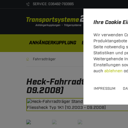
SERVICE: 036482-783985
Ihre Cookie E
Wir verwenden Co
Produktangebote 
ANHÄNGERKUPPLUNG
ELEKTROSÄTZE
DA
Seite notwendig 
Statistiken und 
Weitergehende Inf
Fahrradträger
Einstellungen so
auch
ablehnen
od
Heck-Fahrradträger Stand 
09.2008)
IMPRESSUM
DA