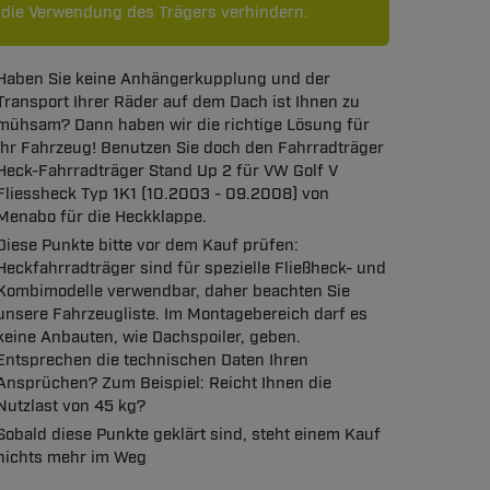
. die Verwendung des Trägers verhindern.
Haben Sie keine Anhängerkupplung und der
Transport Ihrer Räder auf dem Dach ist Ihnen zu
mühsam? Dann haben wir die richtige Lösung für
Ihr Fahrzeug! Benutzen Sie doch den Fahrradträger
Heck-Fahrradträger Stand Up 2 für VW Golf V
Fliessheck Typ 1K1 (10.2003 - 09.2008) von
Menabo für die Heckklappe.
Diese Punkte bitte vor dem Kauf prüfen:
Heckfahrradträger sind für spezielle Fließheck- und
Kombimodelle verwendbar, daher beachten Sie
unsere Fahrzeugliste. Im Montagebereich darf es
keine Anbauten, wie Dachspoiler, geben.
Entsprechen die technischen Daten Ihren
Ansprüchen? Zum Beispiel: Reicht Ihnen die
Nutzlast von 45 kg?
Sobald diese Punkte geklärt sind, steht einem Kauf
nichts mehr im Weg