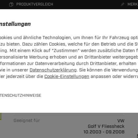
PRODUKTVERGLEICH
MERK
instellungen
okies und ähnliche Technologien, um Ihnen für Ihr Fahrzeug opt
zu bieten. Dazu zählen Cookies, welche für den Betrieb und die 
CHTRÄGER
DACHBOXEN
FAHRRADTRÄGER
ZUBEHÖR
sing. Mit einem Klick auf "Zustimmen" werden zusätzliche Daten
personalisierte Werbung erhoben und an Drittanbieter weitergege
ormationen zur Datenverarbeitung durch Drittanbieter, erhalten 
wie in unserer
Datenschutzerklärung
. Sie können die Verwendung
er jederzeit über die
Cookie-Einstellungen
anpassen oder widerr
Up 2 für VW Golf V Fliessheck T
TENSCHUTZHINWEISE
Art.-Nr.
T24FT059-20
Geeignet für
VW
Golf V Fliessheck
10.2003 - 09.2008