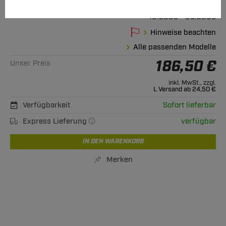
Golf V Fliessheck
10.2003 - 09.2008
Hinweise beachten
Alle passenden Modelle
186,50 €
Unser Preis
inkl. MwSt., zzgl.
L Versand ab 24,50 €
Verfügbarkeit
Sofort lieferbar
Express Lieferung
verfügbar
IN DEN WARENKORB
Merken