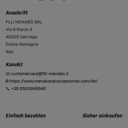
Anschrift
FLLI MENABÒ SRL
Via 8 Marzo 3
42025 Cavriago
Emilia-Romagna
Italy
Konakt
📧
customercare@flli-menabo.it
🌐
https://www.menabocaraccessories.com/de/
📞
+39 0522942840
Einfach bezahlen
Sicher einkaufen