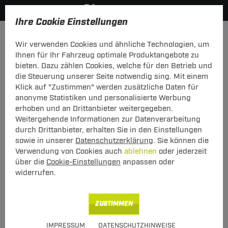
Ihre Cookie Einstellungen
Fahrradträger
Fahrradheckträger
Wir verwenden Cookies und ähnliche Technologien, um
Hier geht's zur Fahrzeugübersicht:
VW Golf V Fliessheck
Ihnen für Ihr Fahrzeug optimale Produktangebote zu
bieten. Dazu zählen Cookies, welche für den Betrieb und
die Steuerung unserer Seite notwendig sing. Mit einem
Klick auf "Zustimmen" werden zusätzliche Daten für
anonyme Statistiken und personalisierte Werbung
Heck-Fahrradträger Stand Up 2 für VW
erhoben und an Drittanbieter weitergegeben.
Golf V Fliessheck Typ 1K1 (10.2003 -
Weitergehende Informationen zur Datenverarbeitung
09.2008)
durch Drittanbieter, erhalten Sie in den Einstellungen
sowie in unserer
Datenschutzerklärung
. Sie können die
Verwendung von Cookies auch
ablehnen
oder jederzeit
über die
Cookie-Einstellungen
anpassen oder
widerrufen.
ZUSTIMMEN
Art.-Nr.
T24FT059-20
IMPRESSUM
DATENSCHUTZHINWEISE
Geeignet für
VW