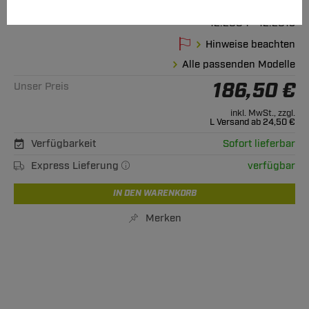
Golf Plus
12.2004 - 12.2013
Hinweise beachten
Alle passenden Modelle
186,50 €
Unser Preis
inkl. MwSt., zzgl.
L Versand ab 24,50 €
Verfügbarkeit
Sofort lieferbar
Express Lieferung
verfügbar
IN DEN WARENKORB
Merken