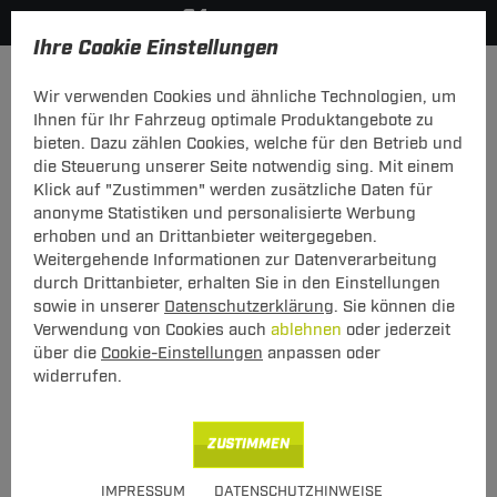
Ihre Cookie Einstellungen
Fahrradträger
Wir verwenden Cookies und ähnliche Technologien, um
Hier geht's zur Fahrzeugübersicht:
VW Golf Plus
Ihnen für Ihr Fahrzeug optimale Produktangebote zu
bieten. Dazu zählen Cookies, welche für den Betrieb und
die Steuerung unserer Seite notwendig sing. Mit einem
Klick auf "Zustimmen" werden zusätzliche Daten für
anonyme Statistiken und personalisierte Werbung
Heck-Fahrradträger Stand Up 2 für VW
erhoben und an Drittanbieter weitergegeben.
Golf Plus Typ 5M1/521 (12.2004 -
Weitergehende Informationen zur Datenverarbeitung
12.2013)
durch Drittanbieter, erhalten Sie in den Einstellungen
sowie in unserer
Datenschutzerklärung
. Sie können die
Verwendung von Cookies auch
ablehnen
oder jederzeit
über die
Cookie-Einstellungen
anpassen oder
widerrufen.
ZUSTIMMEN
Art.-Nr.
T24FT059-23
IMPRESSUM
DATENSCHUTZHINWEISE
Geeignet für
VW