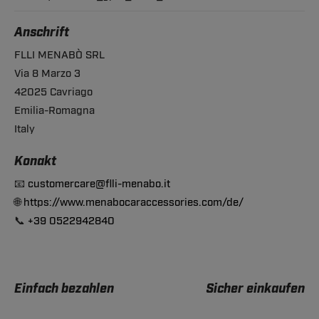
Anschrift
FLLI MENABÒ SRL
Via 8 Marzo 3
42025 Cavriago
Emilia-Romagna
Italy
Konakt
📧
customercare@flli-menabo.it
🌐
https://www.menabocaraccessories.com/de/
📞
+39 0522942840
Einfach bezahlen
Sicher einkaufen