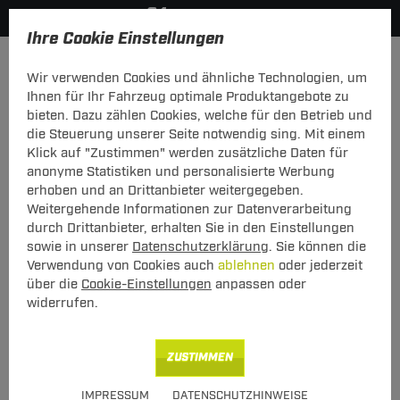
Ihre Cookie Einstellungen
Fahrradträger
Wir verwenden Cookies und ähnliche Technologien, um
Hier geht's zur Fahrzeugübersicht:
Audi A8
Ihnen für Ihr Fahrzeug optimale Produktangebote zu
bieten. Dazu zählen Cookies, welche für den Betrieb und
die Steuerung unserer Seite notwendig sing. Mit einem
Klick auf "Zustimmen" werden zusätzliche Daten für
anonyme Statistiken und personalisierte Werbung
Heck-Fahrradträger Stand Up 2 für
erhoben und an Drittanbieter weitergegeben.
Audi A8 Typ 4D (1994 - 12.1998)
Weitergehende Informationen zur Datenverarbeitung
durch Drittanbieter, erhalten Sie in den Einstellungen
sowie in unserer
Datenschutzerklärung
. Sie können die
Verwendung von Cookies auch
ablehnen
oder jederzeit
über die
Cookie-Einstellungen
anpassen oder
widerrufen.
Art.-Nr.
T24FT059-26
ZUSTIMMEN
Geeignet für
Audi
A8
IMPRESSUM
DATENSCHUTZHINWEISE