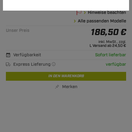
1994 - 12.1998
Hinweise beachten
Alle passenden Modelle
186,50 €
Unser Preis
inkl. MwSt., zzgl.
L Versand ab 24,50 €
Verfügbarkeit
Sofort lieferbar
Express Lieferung
verfügbar
IN DEN WARENKORB
Merken