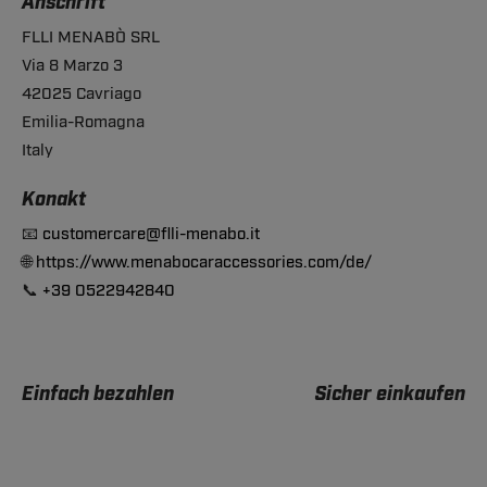
Anschrift
FLLI MENABÒ SRL
Via 8 Marzo 3
42025 Cavriago
Emilia-Romagna
Italy
Konakt
📧
customercare@flli-menabo.it
🌐
https://www.menabocaraccessories.com/de/
📞
+39 0522942840
Einfach bezahlen
Sicher einkaufen