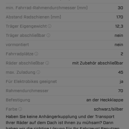
min. Fahrrad-Rahmendurchmesser (mm)
30
Abstand Radschienen (mm)
170
Träger Eigengewicht
12,3
Träger abschließbar
nein
vormontiert
nein
Fahrradplätze
2
Räder abschließbar
mit Zubehör abschließbar
max. Zuladung
45
Für Elektrobikes geeignet
ja
Rahmendurchmesser
70
Befestigung
an der Heckklappe
Farbe
schwarz/silber
Haben Sie keine Anhängerkupplung und der Transport
Ihrer Räder auf dem Dach ist Ihnen zu mühsam? Dann
haben wir die richtige Lösung für Ihr Fahrzeug! Benutzen