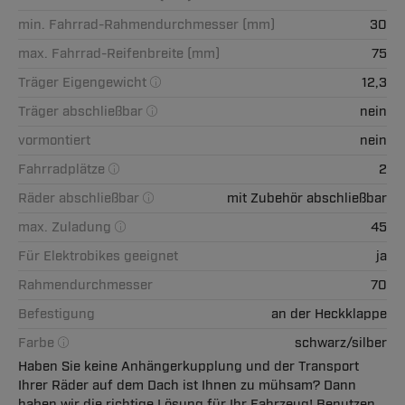
min. Fahrrad-Rahmendurchmesser (mm)
30
max. Fahrrad-Reifenbreite (mm)
75
Träger Eigengewicht
12,3
Träger abschließbar
nein
vormontiert
nein
Fahrradplätze
2
Räder abschließbar
mit Zubehör abschließbar
max. Zuladung
45
Für Elektrobikes geeignet
ja
Rahmendurchmesser
70
Befestigung
an der Heckklappe
Farbe
schwarz/silber
Haben Sie keine Anhängerkupplung und der Transport
Ihrer Räder auf dem Dach ist Ihnen zu mühsam? Dann
haben wir die richtige Lösung für Ihr Fahrzeug! Benutzen