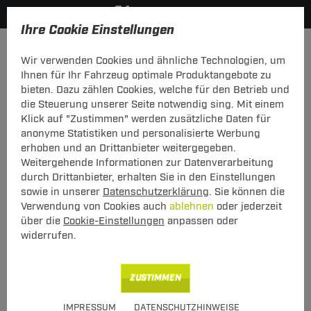
Ihre Cookie Einstellungen
Fahrradträger
Wir verwenden Cookies und ähnliche Technologien, um
Hier geht's zur Fahrzeugübersicht:
Audi A8
Ihnen für Ihr Fahrzeug optimale Produktangebote zu
bieten. Dazu zählen Cookies, welche für den Betrieb und
die Steuerung unserer Seite notwendig sing. Mit einem
Klick auf "Zustimmen" werden zusätzliche Daten für
anonyme Statistiken und personalisierte Werbung
Heck-Fahrradträger Stand Up 2 für
erhoben und an Drittanbieter weitergegeben.
Audi A8 Typ 4D (01.1999 - 10.2002)
Weitergehende Informationen zur Datenverarbeitung
durch Drittanbieter, erhalten Sie in den Einstellungen
sowie in unserer
Datenschutzerklärung
. Sie können die
Verwendung von Cookies auch
ablehnen
oder jederzeit
über die
Cookie-Einstellungen
anpassen oder
widerrufen.
Art.-Nr.
T24FT059-25
ZUSTIMMEN
Geeignet für
Audi
A8
IMPRESSUM
DATENSCHUTZHINWEISE