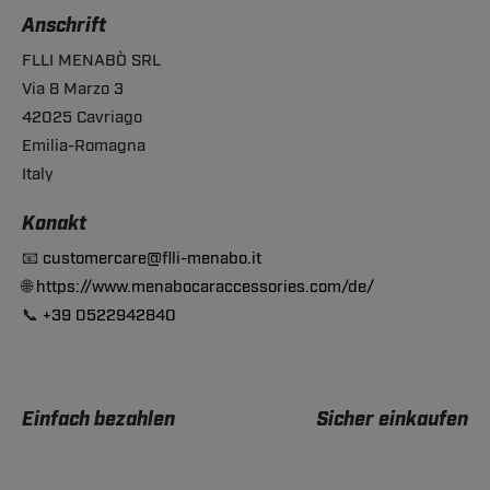
Anschrift
FLLI MENABÒ SRL
Via 8 Marzo 3
42025 Cavriago
Emilia-Romagna
Italy
Konakt
📧
customercare@flli-menabo.it
🌐
https://www.menabocaraccessories.com/de/
📞
+39 0522942840
Einfach bezahlen
Sicher einkaufen