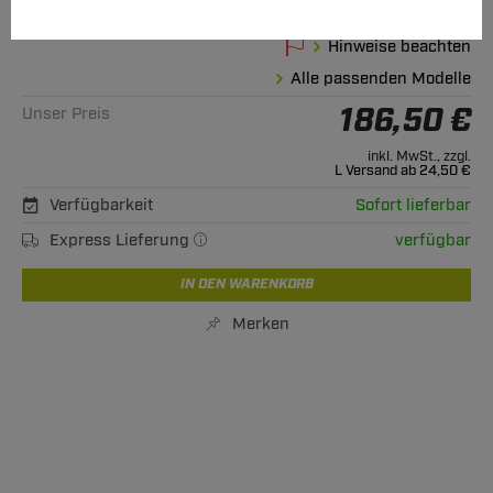
01.1999 - 10.2002
Hinweise beachten
Alle passenden Modelle
186,50 €
Unser Preis
inkl. MwSt., zzgl.
L Versand ab 24,50 €
Verfügbarkeit
Sofort lieferbar
Express Lieferung
verfügbar
IN DEN WARENKORB
Merken