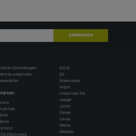
ABONNIEREN
Cookie-Einstellungen
G.D.W.
Vertrag widerrufen
G3
Newsletter
Greenvalley
Hapro
Marken
Imiola Hak-Pol
Jaeger
Atera
Junior
Auto Hak
Kamei
Brink
Levup
Bünte
Memo
Conwys
Menabo
ECS Electronics