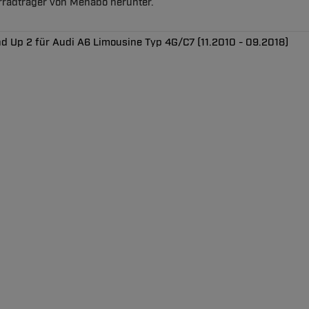
hrradträger von Menabo herunter.
nd Up 2 für Audi A6 Limousine Typ 4G/C7 (11.2010 - 09.2018)