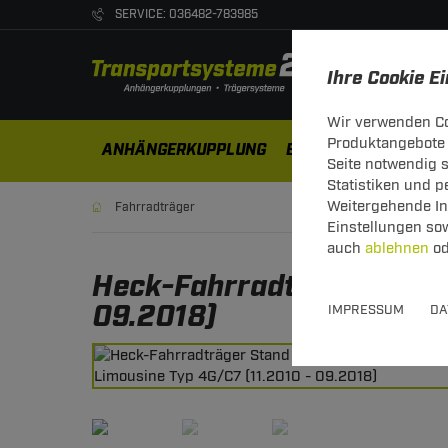
SERVICE: 036482-783985
Ihre Cookie E
Wir verwenden Co
Produktangebote 
ANHÄNGERKUPPLUNG
ELEKTROSÄTZE
DA
Seite notwendig 
Statistiken und 
Weitergehende Inf
Fahrradträger
Einstellungen so
auch
ablehnen
od
Heck-Fahrradträger Stand
09.2018)
IMPRESSUM
DA