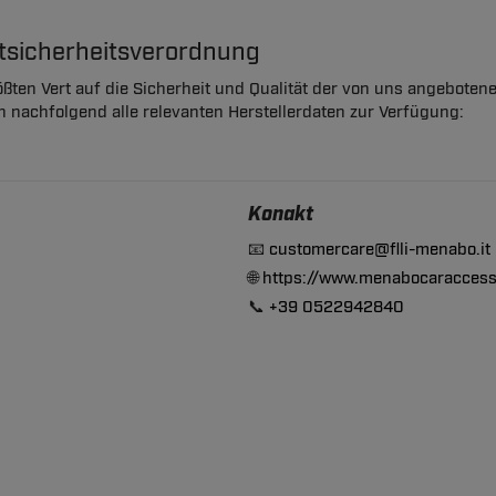
ktsicherheitsverordnung
ßten Vert auf die Sicherheit und Qualität der von uns angeboten
en nachfolgend alle relevanten Herstellerdaten zur Verfügung:
Konakt
📧
customercare@flli-menabo.it
🌐
https://www.menabocaraccess
📞
+39 0522942840