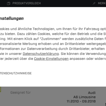
PRODUKTVERGLEICH
MERK
instellungen
okies und ähnliche Technologien, um Ihnen für Ihr Fahrzeug opt
zu bieten. Dazu zählen Cookies, welche für den Betrieb und die 
CHTRÄGER
DACHBOXEN
FAHRRADTRÄGER
ZUBEHÖR
sing. Mit einem Klick auf "Zustimmen" werden zusätzliche Daten
personalisierte Werbung erhoben und an Drittanbieter weitergege
ormationen zur Datenverarbeitung durch Drittanbieter, erhalten 
wie in unserer
Datenschutzerklärung
. Sie können die Verwendung
er jederzeit über die
Cookie-Einstellungen
anpassen oder widerr
 Up 2 für Audi A6 Limousine Typ
TENSCHUTZHINWEISE
Art.-Nr.
T24FT059-8
Geeignet für
Audi
A6 Limousine
11.2010 - 09.2018