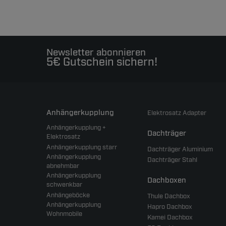
Newsletter abonnieren
5€ Gutschein sichern!
Anhängerkupplung
Elektrosatz Adapter
Anhängerkupplung +
Dachträger
Elektrosatz
Anhängerkupplung starr
Dachträger Aluminium
Anhängerkupplung
Dachträger Stahl
abnehmbar
Anhängerkupplung
Dachboxen
schwenkbar
Anhängeböcke
Thule Dachbox
Anhängerkupplung
Hapro Dachbox
Wohnmobile
Kamei Dachbox