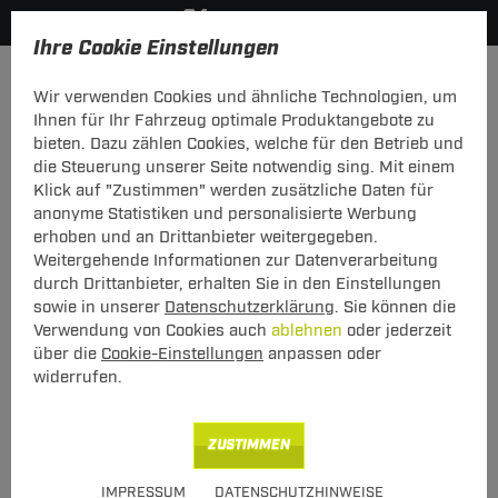
Ihre Cookie Einstellungen
Fahrradträger
Wir verwenden Cookies und ähnliche Technologien, um
Hier geht's zur Fahrzeugübersicht:
Audi A6 Allroad
Ihnen für Ihr Fahrzeug optimale Produktangebote zu
bieten. Dazu zählen Cookies, welche für den Betrieb und
die Steuerung unserer Seite notwendig sing. Mit einem
Klick auf "Zustimmen" werden zusätzliche Daten für
anonyme Statistiken und personalisierte Werbung
Heck-Fahrradträger Stand Up 2 für
erhoben und an Drittanbieter weitergegeben.
Audi A6 Allroad Typ c7/4GH (03.2012 -
Weitergehende Informationen zur Datenverarbeitung
05.2019)
durch Drittanbieter, erhalten Sie in den Einstellungen
sowie in unserer
Datenschutzerklärung
. Sie können die
Verwendung von Cookies auch
ablehnen
oder jederzeit
über die
Cookie-Einstellungen
anpassen oder
widerrufen.
ZUSTIMMEN
Art.-Nr.
T24FT059-12
IMPRESSUM
DATENSCHUTZHINWEISE
Geeignet für
Audi