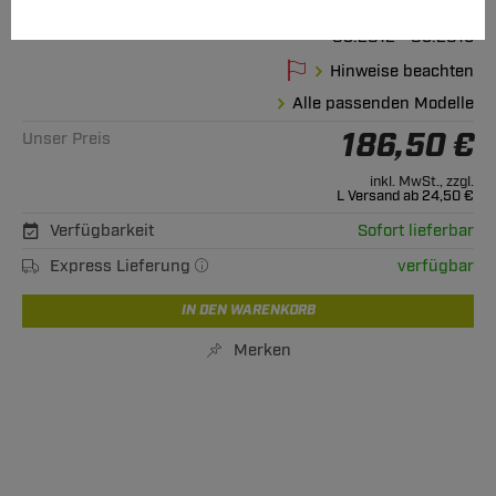
A6 Allroad
03.2012 - 05.2019
Hinweise beachten
Alle passenden Modelle
186,50 €
Unser Preis
inkl. MwSt., zzgl.
L Versand ab 24,50 €
Verfügbarkeit
Sofort lieferbar
Express Lieferung
verfügbar
IN DEN WARENKORB
Merken