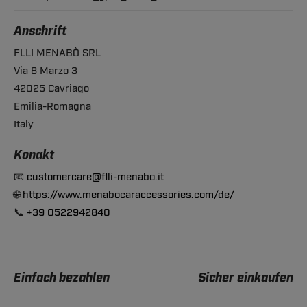
Anschrift
FLLI MENABÒ SRL
Via 8 Marzo 3
42025 Cavriago
Emilia-Romagna
Italy
Konakt
📧
customercare@flli-menabo.it
🌐
https://www.menabocaraccessories.com/de/
📞
+39 0522942840
Einfach bezahlen
Sicher einkaufen