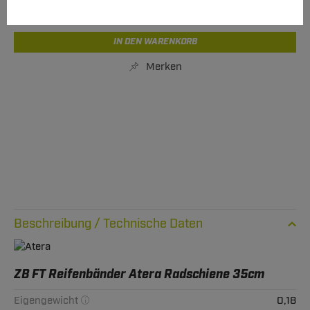
Express Lieferung
verfügbar
IN DEN WARENKORB
Merken
Technische Daten
ZB FT Reifenbänder Atera Radschiene 35cm
Eigengewicht
0,18