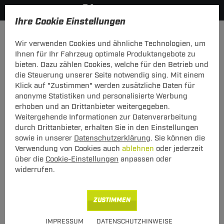
Ihre Cookie Einstellungen
Zurück zur Übersicht
Fahrradträger
Fahrradträger Z
Wir verwenden Cookies und ähnliche Technologien, um
vorheriger Artikel
nächster Artikel
Ihnen für Ihr Fahrzeug optimale Produktangebote zu
bieten. Dazu zählen Cookies, welche für den Betrieb und
die Steuerung unserer Seite notwendig sing. Mit einem
Klick auf "Zustimmen" werden zusätzliche Daten für
anonyme Statistiken und personalisierte Werbung
ZB FT Reifenbänder Atera Radschiene
erhoben und an Drittanbieter weitergegeben.
35cm
Weitergehende Informationen zur Datenverarbeitung
durch Drittanbieter, erhalten Sie in den Einstellungen
ZB FT Reifenbänder Atera Radschiene 35cm
sowie in unserer
Datenschutzerklärung
. Sie können die
Verwendung von Cookies auch
ablehnen
oder jederzeit
über die
Cookie-Einstellungen
anpassen oder
Art.-Nr.
T24ZT1085-1
widerrufen.
29,00 €
Unser Preis
inkl. MwSt., zzgl.
ZUSTIMMEN
S Versand ab 7,50 €
Verfügbarkeit
Sofort lieferbar
IMPRESSUM
DATENSCHUTZHINWEISE