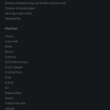
Widerrufsbelehrung und Widerrufsformular
Cookie-Einstellungen
Vertrag widerrufen
Newsletter
Marken
Atera
Auto Hak
Brink
Bünte
Conwys
ECS Electronics
Erich Jaeger
EUFAB/EAL
EVB
G.D.W.
G3
Greenvalley
Hapro
Imiola Hak-Pol
Jaeger