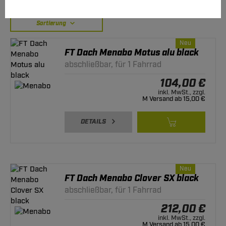
weiterlesen
Sortierung
Neu
FT Dach Menabo Motus alu black
abschließbar, für 1 Fahrrad
104,00 €
inkl. MwSt., zzgl.
M Versand ab 15,00 €
DETAILS
Neu
FT Dach Menabo Clover SX black
abschließbar, für 1 Fahrrad
212,00 €
inkl. MwSt., zzgl.
M Versand ab 15,00 €