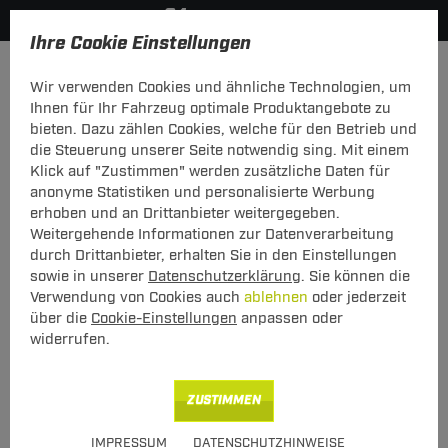
Ihre Cookie Einstellungen
Fahrradträger
Fahrraddachträger
Wir verwenden Cookies und ähnliche Technologien, um
KATEGORIEN
FILTER
Ihnen für Ihr Fahrzeug optimale Produktangebote zu
bieten. Dazu zählen Cookies, welche für den Betrieb und
Fahrraddachträger
die Steuerung unserer Seite notwendig sing. Mit einem
Klick auf "Zustimmen" werden zusätzliche Daten für
anonyme Statistiken und personalisierte Werbung
Fahrradträger fürs Dach: für einen entspannten
erhoben und an Drittanbieter weitergegeben.
Ausflug ins Grüne
Weitergehende Informationen zur Datenverarbeitung
durch Drittanbieter, erhalten Sie in den Einstellungen
Ausflüge mit dem Fahrrad gehören zu den beliebtesten
sowie in unserer
Datenschutzerklärung
. Sie können die
Freizeitaktivitäten der Deutschen. Ein gut ausgebautes
Verwendung von Cookies auch
ablehnen
oder jederzeit
Radwanderwegenetz lockt mit idyllischer Natur und attraktiven
über die
Cookie-Einstellungen
anpassen oder
Sehenswürdigkeiten. Doch nur selten hat man diese Routen direkt vor
der Haustür. Also müssen die Drahtesel transportiert werden, häufig
widerrufen.
mit dem Auto. Für herkömmliche Pkw sind die Räder oftmals zu
sperrig, um sie im Kofferraum zu transportieren. Für solche Fälle sind
Fahrradträger fürs Dach die ideale Lösung. Bei Transportsysteme24
ZUSTIMMEN
findet man eine
große Auswahl an günstigen Modellen
. Damit steht
dem Urlaub oder Kurztrip mit dem Rad nichts mehr im Wege.
IMPRESSUM
DATENSCHUTZHINWEISE