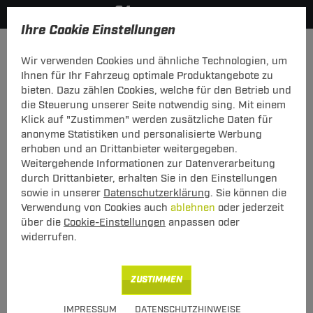
Ihre Cookie Einstellungen
Zurück zur Übersicht
Fahrradträger
Wir verwenden Cookies und ähnliche Technologien, um
vorheriger Artikel
nächster Artikel
Ihnen für Ihr Fahrzeug optimale Produktangebote zu
bieten. Dazu zählen Cookies, welche für den Betrieb und
die Steuerung unserer Seite notwendig sing. Mit einem
Klick auf "Zustimmen" werden zusätzliche Daten für
anonyme Statistiken und personalisierte Werbung
ZB FT Wandhalter Thule 9771
erhoben und an Drittanbieter weitergegeben.
Weitergehende Informationen zur Datenverarbeitung
ZB FT Wandhalter Thule 9771
durch Drittanbieter, erhalten Sie in den Einstellungen
sowie in unserer
Datenschutzerklärung
. Sie können die
Verwendung von Cookies auch
ablehnen
oder jederzeit
Art.-Nr.
T24ZT011-1
über die
Cookie-Einstellungen
anpassen oder
70,00 €
Unser Preis
widerrufen.
inkl. MwSt., zzgl.
M Versand ab 15,00 €
ZUSTIMMEN
Verfügbarkeit
wenige auf Lager
IMPRESSUM
DATENSCHUTZHINWEISE
Express Lieferung
verfügbar