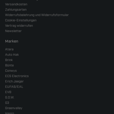
Versandkosten
Zahlungsarten
Widerrufsbelehrung und Widerrufsformular
Cookie-Einstellungen
Vertrag widerrufen
Newsletter
Marken
Atera
Auto Hak
Brink
Bünte
Conwys
ECS Electronics
Erich Jaeger
EUFAB/EAL
EVB
G.D.W.
G3
Greenvalley
Hapro