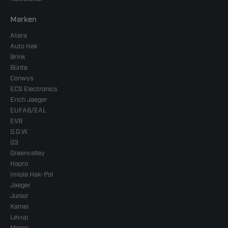
Marken
Atera
Auto Hak
Brink
Bünte
Conwys
ECS Electronics
Erich Jaeger
EUFAB/EAL
EVB
G.D.W.
G3
Greenvalley
Hapro
Imiola Hak-Pol
Jaeger
Junior
Kamei
Levup
Memo