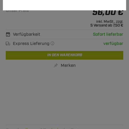
Alle passenden Modelle
56,00 €
Unser Preis
inkl. MwSt., zzgl.
S Versand ab 7,50 €
Verfügbarkeit
Sofort lieferbar
Express Lieferung
verfügbar
IN DEN WARENKORB
Merken