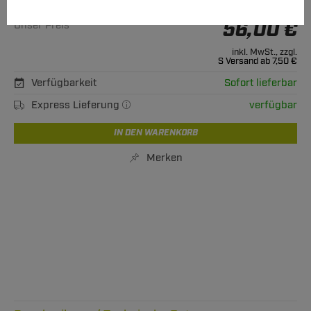
Alle passenden Modelle
56,00 €
Unser Preis
inkl. MwSt., zzgl.
S Versand ab 7,50 €
Verfügbarkeit
Sofort lieferbar
Express Lieferung
verfügbar
IN DEN WARENKORB
Merken