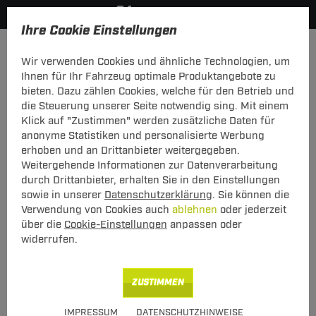
Ihre Cookie Einstellungen
Elektrosätze
Elektrosatz 7-polig
Wir verwenden Cookies und ähnliche Technologien, um
Hier geht's zur Fahrzeugübersicht:
Mercedes CLK Cabrio
Ihnen für Ihr Fahrzeug optimale Produktangebote zu
bieten. Dazu zählen Cookies, welche für den Betrieb und
Neu
die Steuerung unserer Seite notwendig sing. Mit einem
Klick auf "Zustimmen" werden zusätzliche Daten für
anonyme Statistiken und personalisierte Werbung
Elektrosatz 7-pol. von TowTec:
erhoben und an Drittanbieter weitergegeben.
Mercedes CLK Cabrio Typ A208
Weitergehende Informationen zur Datenverarbeitung
durch Drittanbieter, erhalten Sie in den Einstellungen
Universeller 7-poliger Elektrosatz
sowie in unserer
Datenschutzerklärung
. Sie können die
Verwendung von Cookies auch
ablehnen
oder jederzeit
über die
Cookie-Einstellungen
anpassen oder
Art.-Nr.
T247TT21-485
widerrufen.
Geeignet für
Mercedes
CLK Cabrio
03.1998 - 01.2003
ZUSTIMMEN
Hinweise beachten
IMPRESSUM
DATENSCHUTZHINWEISE