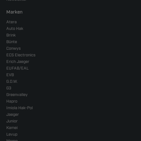
Marken
Atera
Auto Hak
Brink
Bünte
Conwys
ECS Electronics
Erich Jaeger
EUFAB/EAL
EVB
G.D.W.
G3
Greenvalley
Hapro
Imiola Hak-Pol
Jaeger
Junior
Kamei
Levup
Memo