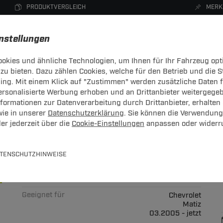
PRODUKTVERGLEICH
MERK
instellungen
okies und ähnliche Technologien, um Ihnen für Ihr Fahrzeug opt
zu bieten. Dazu zählen Cookies, welche für den Betrieb und die 
CHTRÄGER
DACHBOXEN
FAHRRADTRÄGER
ZUBEHÖR
sing. Mit einem Klick auf "Zustimmen" werden zusätzliche Daten
personalisierte Werbung erhoben und an Drittanbieter weitergege
ormationen zur Datenverarbeitung durch Drittanbieter, erhalten 
wie in unserer
Datenschutzerklärung
. Sie können die Verwendung
er jederzeit über die
Cookie-Einstellungen
anpassen oder widerr
owTec: Chevrolet Matiz Typ M200
TENSCHUTZHINWEISE
Art.-Nr.
T247TT21-408
Geeignet für
Chevrolet
Matiz
03.2005 - jetzt