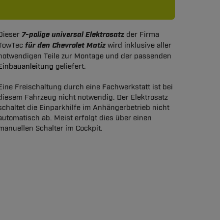
Dieser
7-polige universal Elektrosatz
der Firma
TowTec
für den Chevrolet Matiz
wird inklusive aller
notwendigen Teile zur Montage und der passenden
Einbauanleitung
geliefert.
Eine Freischaltung durch eine Fachwerkstatt ist bei
diesem Fahrzeug nicht notwendig. Der Elektrosatz
schaltet die Einparkhilfe im Anhängerbetrieb nicht
automatisch ab. Meist erfolgt dies über einen
manuellen Schalter im Cockpit.