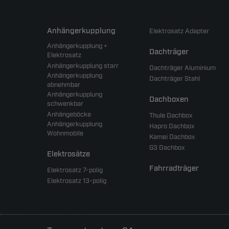
Anhängerkupplung
Elektrosatz Adapter
Anhängerkupplung +
Dachträger
Elektrosatz
Anhängerkupplung starr
Dachträger Aluminium
Anhängerkupplung
Dachträger Stahl
abnehmbar
Anhängerkupplung
Dachboxen
schwenkbar
Anhängeböcke
Thule Dachbox
Anhängerkupplung
Hapro Dachbox
Wohnmobile
Kamei Dachbox
G3 Dachbox
Elektrosätze
Fahrradträger
Elektrosatz 7-polig
Elektrosatz 13-polig