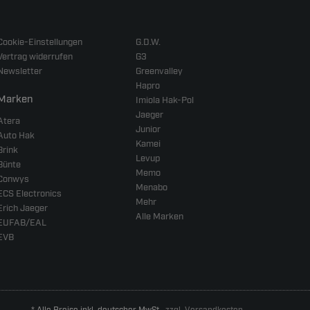
Cookie-Einstellungen
G.D.W.
Vertrag widerrufen
G3
Newsletter
Greenvalley
Hapro
Marken
Imiola Hak-Pol
Jaeger
Atera
Junior
Auto Hak
Kamei
Brink
Levup
Bünte
Memo
Conwys
Menabo
ECS Electronics
Mehr
Erich Jaeger
Alle Marken
EUFAB/EAL
EVB