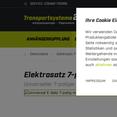
SERVICE: 036482-783985
Ihre Cookie E
Wir verwenden Co
Produktangebote 
ANHÄNGERKUPPLUNG
ELEKTROSÄTZE
DA
Seite notwendig 
Statistiken und 
Weitergehende Inf
Elektrosätze
Elektrosatz 7-polig
Einstellungen so
auch
ablehnen
od
Elektrosatz 7-pol. von T
IMPRESSUM
DA
Universeller 7-poliger Elektrosatz