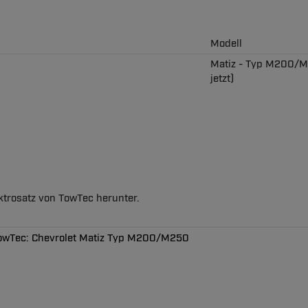
Modell
Matiz - Typ M200/M
jetzt)
ektrosatz von TowTec herunter.
 TowTec: Chevrolet Matiz Typ M200/M250