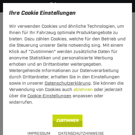
Ihre Cookie Einstellungen
Elektrosätze
Wir verwenden Cookies und ähnliche Technologien, um
Hier geht's zur Fahrzeugübersicht:
Nissan Primera Stufenheck
Ihnen für Ihr Fahrzeug optimale Produktangebote zu
bieten. Dazu zählen Cookies, welche für den Betrieb und
die Steuerung unserer Seite notwendig sing. Mit einem
Klick auf "Zustimmen" werden zusätzliche Daten für
anonyme Statistiken und personalisierte Werbung
Elektrosatz 7-pol. von TowTec: Nissan
erhoben und an Drittanbieter weitergegeben.
Primera Stufenheck Typ P12
Weitergehende Informationen zur Datenverarbeitung
durch Drittanbieter, erhalten Sie in den Einstellungen
Universeller 7-poliger Elektrosatz
sowie in unserer
Datenschutzerklärung
. Sie können die
Verwendung von Cookies auch
ablehnen
oder jederzeit
über die
Cookie-Einstellungen
anpassen oder
widerrufen.
Art.-Nr.
T247CAN04-219
Geeignet für
Nissan
Primera Stufenheck
ZUSTIMMEN
03.2002 - jetzt
IMPRESSUM
DATENSCHUTZHINWEISE
Hinweise beachten