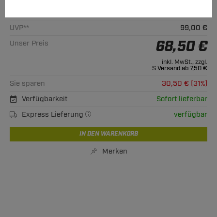
Alle passenden Modelle
UVP**
99,00 €
68,50 €
Unser Preis
inkl. MwSt., zzgl.
S Versand ab 7,50 €
Sie sparen
30,50 € (31%)
Verfügbarkeit
Sofort lieferbar
Express Lieferung
verfügbar
IN DEN WARENKORB
Merken