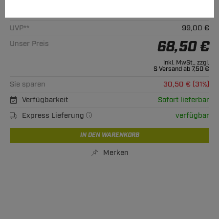
Alle passenden Modelle
UVP**
99,00 €
68,50 €
Unser Preis
inkl. MwSt., zzgl.
S Versand ab 7,50 €
Sie sparen
30,50 € (31%)
Verfügbarkeit
Sofort lieferbar
Express Lieferung
verfügbar
IN DEN WARENKORB
Merken