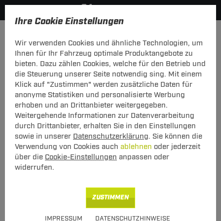
Ihre Cookie Einstellungen
Elektrosätze
Elektrosatz 7-polig
Wir verwenden Cookies und ähnliche Technologien, um
Hier geht's zur Fahrzeugübersicht:
Mitsubishi Lancer Kombi
Ihnen für Ihr Fahrzeug optimale Produktangebote zu
bieten. Dazu zählen Cookies, welche für den Betrieb und
die Steuerung unserer Seite notwendig sing. Mit einem
Klick auf "Zustimmen" werden zusätzliche Daten für
anonyme Statistiken und personalisierte Werbung
Elektrosatz 7-pol. von TowTec:
erhoben und an Drittanbieter weitergegeben.
Mitsubishi Lancer Kombi TYP CS_W
Weitergehende Informationen zur Datenverarbeitung
durch Drittanbieter, erhalten Sie in den Einstellungen
Universeller 7-poliger Elektrosatz
sowie in unserer
Datenschutzerklärung
. Sie können die
Verwendung von Cookies auch
ablehnen
oder jederzeit
über die
Cookie-Einstellungen
anpassen oder
widerrufen.
Art.-Nr.
T247CAN04-208
Geeignet für
Mitsubishi
Lancer Kombi
ZUSTIMMEN
09.2003 - jetzt
IMPRESSUM
DATENSCHUTZHINWEISE
Hinweise beachten