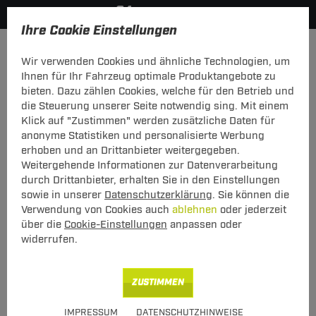
Ihre Cookie Einstellungen
Elektrosätze
Wir verwenden Cookies und ähnliche Technologien, um
Hier geht's zur Fahrzeugübersicht:
Land Rover Defender
Ihnen für Ihr Fahrzeug optimale Produktangebote zu
bieten. Dazu zählen Cookies, welche für den Betrieb und
die Steuerung unserer Seite notwendig sing. Mit einem
Klick auf "Zustimmen" werden zusätzliche Daten für
anonyme Statistiken und personalisierte Werbung
Elektrosatz 7-pol. von TowTec: Land
erhoben und an Drittanbieter weitergegeben.
Rover Defender Typ L315 / L316
Weitergehende Informationen zur Datenverarbeitung
durch Drittanbieter, erhalten Sie in den Einstellungen
Universeller 7-poliger Elektrosatz
sowie in unserer
Datenschutzerklärung
. Sie können die
Verwendung von Cookies auch
ablehnen
oder jederzeit
über die
Cookie-Einstellungen
anpassen oder
widerrufen.
Art.-Nr.
T247CAN04-255
Geeignet für
Land Rover
Defender
ZUSTIMMEN
11.1998 - 05.2016
IMPRESSUM
DATENSCHUTZHINWEISE
Hinweise beachten