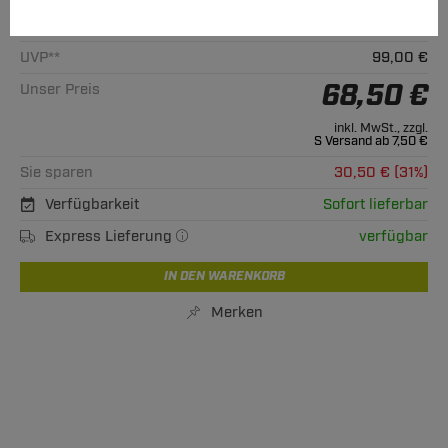
Alle passenden Modelle
UVP**
99,00 €
68,50 €
Unser Preis
inkl. MwSt., zzgl.
S Versand ab 7,50 €
Sie sparen
30,50 € (31%)
Verfügbarkeit
Sofort lieferbar
Express Lieferung
verfügbar
IN DEN WARENKORB
Merken