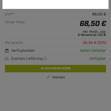
Alle passenden Modelle
UVP**
99,00 €
68,50 €
Unser Preis
inkl. MwSt., zzgl.
S Versand ab 7,50 €
Sie sparen
30,50 € (31%)
Verfügbarkeit
Sofort lieferbar
Express Lieferung
verfügbar
IN DEN WARENKORB
Merken