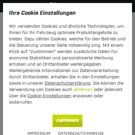
Ihre Cookie Einstellungen
Elektrosätze
Wir verwenden Cookies und ähnliche Technologien, um
Hier geht's zur Fahrzeugübersicht:
Honda Accord Aerodeck
Ihnen für Ihr Fahrzeug optimale Produktangebote zu
bieten. Dazu zählen Cookies, welche für den Betrieb und
die Steuerung unserer Seite notwendig sing. Mit einem
Klick auf "Zustimmen" werden zusätzliche Daten für
anonyme Statistiken und personalisierte Werbung
Elektrosatz 7-pol. von TowTec: Honda
erhoben und an Drittanbieter weitergegeben.
Accord Aerodeck V Typ CE
Weitergehende Informationen zur Datenverarbeitung
durch Drittanbieter, erhalten Sie in den Einstellungen
Universeller 7-poliger Elektrosatz
sowie in unserer
Datenschutzerklärung
. Sie können die
Verwendung von Cookies auch
ablehnen
oder jederzeit
über die
Cookie-Einstellungen
anpassen oder
widerrufen.
Art.-Nr.
T247CAN04-106
Geeignet für
Honda
Accord Aerodeck
ZUSTIMMEN
09.1993 - 02.1998
IMPRESSUM
DATENSCHUTZHINWEISE
Hinweise beachten