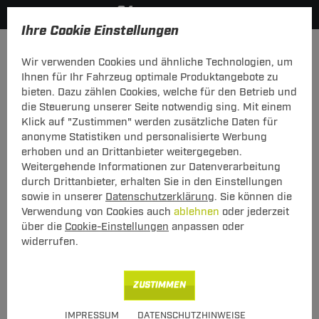
Ihre Cookie Einstellungen
Elektrosätze
Wir verwenden Cookies und ähnliche Technologien, um
Hier geht's zur Fahrzeugübersicht:
Ford Fusion
Ihnen für Ihr Fahrzeug optimale Produktangebote zu
bieten. Dazu zählen Cookies, welche für den Betrieb und
die Steuerung unserer Seite notwendig sing. Mit einem
Klick auf "Zustimmen" werden zusätzliche Daten für
anonyme Statistiken und personalisierte Werbung
Elektrosatz 7-pol. von TowTec: Ford
erhoben und an Drittanbieter weitergegeben.
Fusion Typ JU
Weitergehende Informationen zur Datenverarbeitung
durch Drittanbieter, erhalten Sie in den Einstellungen
Universeller 7-poliger Elektrosatz
sowie in unserer
Datenschutzerklärung
. Sie können die
Verwendung von Cookies auch
ablehnen
oder jederzeit
über die
Cookie-Einstellungen
anpassen oder
widerrufen.
Art.-Nr.
T247CAN04-83
Geeignet für
Ford
Fusion
ZUSTIMMEN
08.2002 - 09.2005
IMPRESSUM
DATENSCHUTZHINWEISE
Hinweise beachten