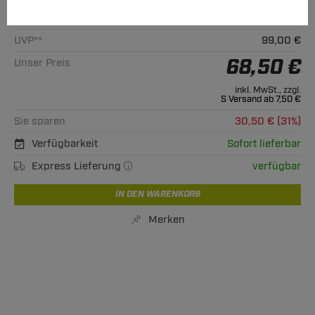
Alle passenden Modelle
UVP**
99,00 €
68,50 €
Unser Preis
inkl. MwSt., zzgl.
S Versand ab 7,50 €
Sie sparen
30,50 € (31%)
Verfügbarkeit
Sofort lieferbar
Express Lieferung
verfügbar
IN DEN WARENKORB
Merken