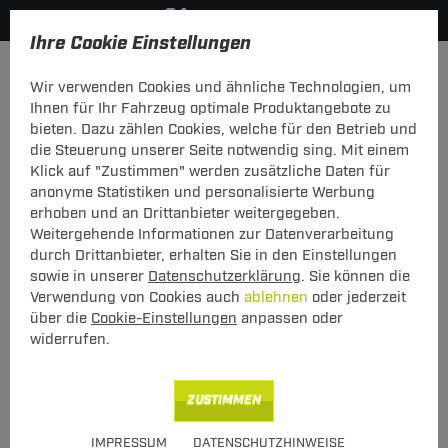
Ihre Cookie Einstellungen
Elektrosätze
Wir verwenden Cookies und ähnliche Technologien, um
Hier geht's zur Fahrzeugübersicht:
Fiat Strada
Ihnen für Ihr Fahrzeug optimale Produktangebote zu
bieten. Dazu zählen Cookies, welche für den Betrieb und
die Steuerung unserer Seite notwendig sing. Mit einem
Klick auf "Zustimmen" werden zusätzliche Daten für
anonyme Statistiken und personalisierte Werbung
Elektrosatz 7-pol. von TowTec: Fiat
erhoben und an Drittanbieter weitergegeben.
Strada Typ 178
Weitergehende Informationen zur Datenverarbeitung
durch Drittanbieter, erhalten Sie in den Einstellungen
Universeller 7-poliger Elektrosatz
sowie in unserer
Datenschutzerklärung
. Sie können die
Verwendung von Cookies auch
ablehnen
oder jederzeit
über die
Cookie-Einstellungen
anpassen oder
widerrufen.
Art.-Nr.
T247CAN04-68
Geeignet für
Fiat
Strada
ZUSTIMMEN
06.1999 - 06.2006
IMPRESSUM
DATENSCHUTZHINWEISE
Hinweise beachten