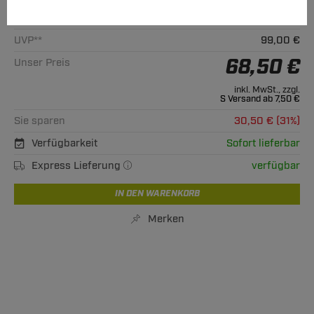
Alle passenden Modelle
UVP**
99,00 €
68,50 €
Unser Preis
inkl. MwSt., zzgl.
S Versand ab 7,50 €
Sie sparen
30,50 € (31%)
Verfügbarkeit
Sofort lieferbar
Express Lieferung
verfügbar
IN DEN WARENKORB
Merken