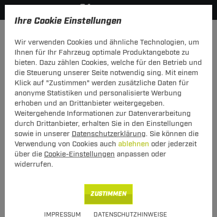
Ihre Cookie Einstellungen
Elektrosätze
Elektrosatz 7-polig
Wir verwenden Cookies und ähnliche Technologien, um
Hier geht's zur Fahrzeugübersicht:
Volvo V70 Kombi
Ihnen für Ihr Fahrzeug optimale Produktangebote zu
bieten. Dazu zählen Cookies, welche für den Betrieb und
die Steuerung unserer Seite notwendig sing. Mit einem
Klick auf "Zustimmen" werden zusätzliche Daten für
anonyme Statistiken und personalisierte Werbung
Elektrosatz 7-pol. von TowTec: Volvo
erhoben und an Drittanbieter weitergegeben.
V70 Kombi I Typ 875 / 876
Weitergehende Informationen zur Datenverarbeitung
durch Drittanbieter, erhalten Sie in den Einstellungen
Fahrzeugspezifischer 7-poliger Elektrosatz
sowie in unserer
Datenschutzerklärung
. Sie können die
Verwendung von Cookies auch
ablehnen
oder jederzeit
über die
Cookie-Einstellungen
anpassen oder
widerrufen.
Art.-Nr.
T247VO025-2
Geeignet für
Volvo
V70 Kombi
ZUSTIMMEN
12.1995 - 12.2000
Alle passenden Modelle
IMPRESSUM
DATENSCHUTZHINWEISE