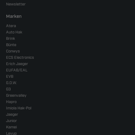
Newsletter
Marken
Atera
Auto Hak
Brink
Bünte
Conwys
ECS Electronics
Erich Jaeger
EUFAB/EAL
EVB
G.D.W.
G3
Greenvalley
Hapro
Imiola Hak-Pol
Jaeger
Junior
Kamei
Levup