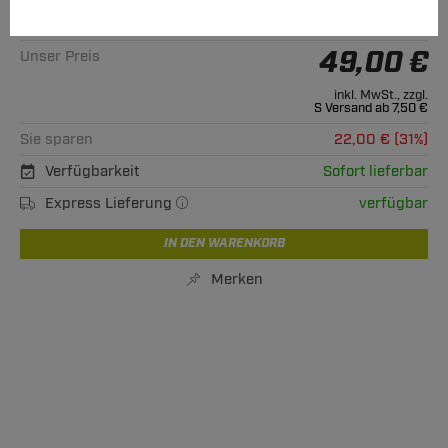
UVP**
71,00 €
49,00 €
Unser Preis
inkl. MwSt., zzgl.
S Versand ab 7,50 €
Sie sparen
22,00 € (31%)
Verfügbarkeit
Sofort lieferbar
Express Lieferung
verfügbar
IN DEN WARENKORB
Merken