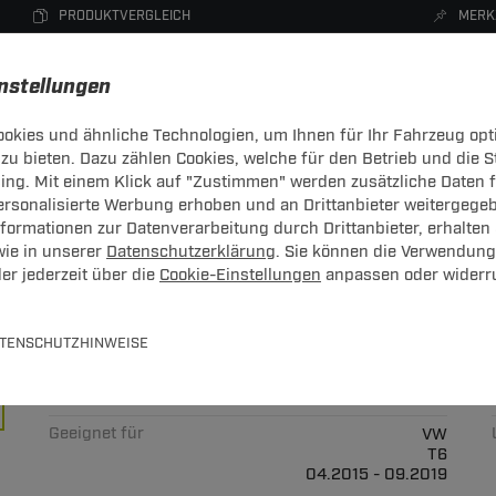
PRODUKTVERGLEICH
MERK
instellungen
okies und ähnliche Technologien, um Ihnen für Ihr Fahrzeug opt
zu bieten. Dazu zählen Cookies, welche für den Betrieb und die 
CHTRÄGER
DACHBOXEN
FAHRRADTRÄGER
ZUBEHÖR
sing. Mit einem Klick auf "Zustimmen" werden zusätzliche Daten
personalisierte Werbung erhoben und an Drittanbieter weitergege
ormationen zur Datenverarbeitung durch Drittanbieter, erhalten 
wie in unserer
Datenschutzerklärung
. Sie können die Verwendung
er jederzeit über die
Cookie-Einstellungen
anpassen oder widerr
wTec: VW T6 California Camper
TENSCHUTZHINWEISE
satz mit Einparkhilfeabschaltung
Art.-Nr.
T247VW189-5
Geeignet für
VW
T6
04.2015 - 09.2019