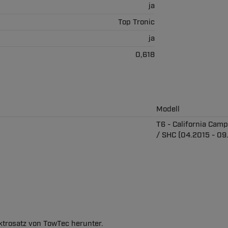
ja
Top Tronic
ja
0,618
Modell
T6 - California Cam
/ SHC (04.2015 - 09
ektrosatz von TowTec herunter.