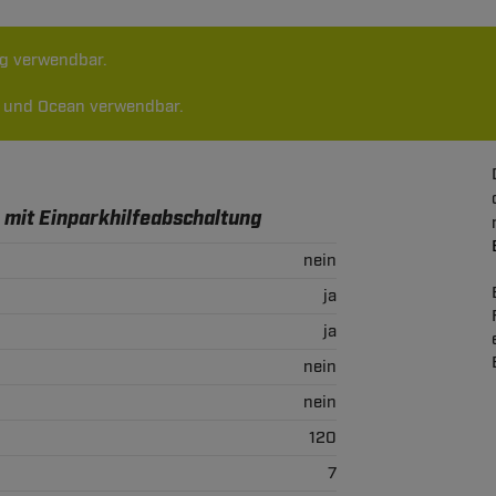
ng verwendbar.
st und Ocean verwendbar.
 mit Einparkhilfeabschaltung
nein
ja
ja
nein
nein
120
7