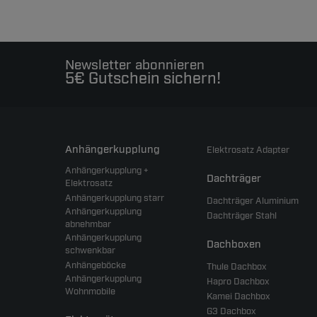
Newsletter abonnieren
5€ Gutschein sichern!
Anhängerkupplung
Elektrosatz Adapter
Anhängerkupplung +
Dachträger
Elektrosatz
Anhängerkupplung starr
Dachträger Aluminium
Anhängerkupplung
Dachträger Stahl
abnehmbar
Anhängerkupplung
Dachboxen
schwenkbar
Anhängeböcke
Thule Dachbox
Anhängerkupplung
Hapro Dachbox
Wohnmobile
Kamei Dachbox
G3 Dachbox