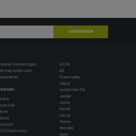
ABONNIEREN
Cookie-Einstellungen
G.D.W.
Vertrag widerrufen
G3
Newsletter
Greenvalley
Hapro
Marken
Imiola Hak-Pol
Jaeger
Atera
Junior
Auto Hak
Kamei
Brink
Levup
Bünte
Memo
Conwys
Menabo
ECS Electronics
Mehr