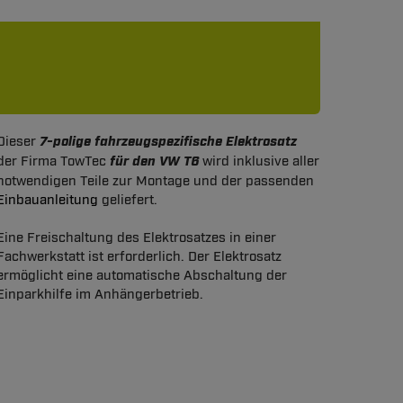
Dieser
7-polige fahrzeugspezifische Elektrosatz
der Firma TowTec
für den VW T6
wird inklusive aller
notwendigen Teile zur Montage und der passenden
Einbauanleitung
geliefert.
Eine Freischaltung des Elektrosatzes in einer
Fachwerkstatt ist erforderlich. Der Elektrosatz
ermöglicht eine automatische Abschaltung der
Einparkhilfe im Anhängerbetrieb.