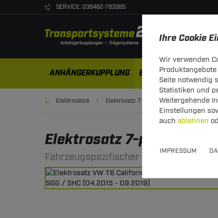
SERVICE: 036482-783985
Ihre Cookie E
Wir verwenden Co
Produktangebote 
ANHÄNGERKUPPLUNG
ELEKTROSÄTZE
DA
Seite notwendig 
Statistiken und 
Weitergehende Inf
Elektrosätze
Elektrosatz 7-polig
Einstellungen so
auch
ablehnen
od
Elektrosatz 7-pol. von To
IMPRESSUM
DA
Fahrzeugspezifischer 7-poliger Elektro