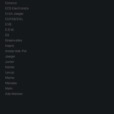
Conwys
ECS Electronics
Erich Jaeger
EUFAB/EAL
EVB
G.D.W.
G3
Greenvalley
Hapro
Imiola Hak-Pol
Jaeger
Junior
Kamei
Levup
Memo
Menabo
Mehr
Alle Marken