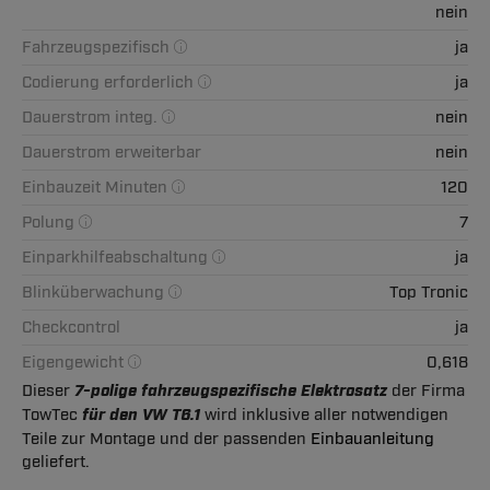
nein
Fahrzeugspezifisch
ja
Codierung erforderlich
ja
Dauerstrom integ.
nein
Dauerstrom erweiterbar
nein
Einbauzeit Minuten
120
Polung
7
Einparkhilfeabschaltung
ja
Blinküberwachung
Top Tronic
Checkcontrol
ja
Eigengewicht
0,618
Dieser
7-polige fahrzeugspezifische Elektrosatz
der Firma
TowTec
für den VW T6.1
wird inklusive aller notwendigen
Teile zur Montage und der passenden
Einbauanleitung
geliefert.