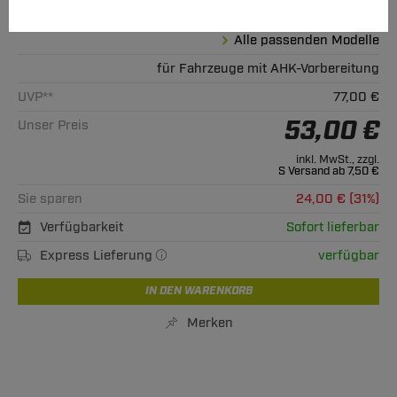
Hinweise beachten
Alle passenden Modelle
für Fahrzeuge mit AHK-Vorbereitung
UVP**
77,00 €
53,00 €
Unser Preis
inkl. MwSt., zzgl.
S Versand ab 7,50 €
Sie sparen
24,00 € (31%)
Verfügbarkeit
Sofort lieferbar
Express Lieferung
verfügbar
IN DEN WARENKORB
Merken