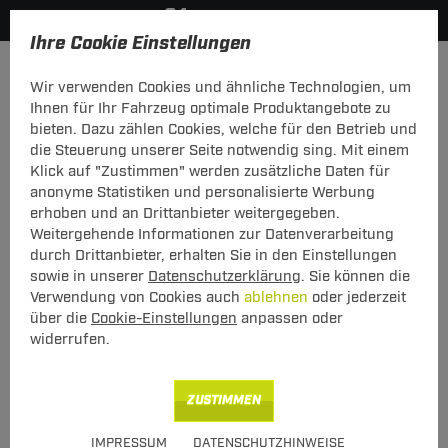
Ihre Cookie Einstellungen
Elektrosätze
Elektrosatz 7-polig
Wir verwenden Cookies und ähnliche Technologien, um
Hier geht's zur Fahrzeugübersicht:
VW T6.1
Ihnen für Ihr Fahrzeug optimale Produktangebote zu
bieten. Dazu zählen Cookies, welche für den Betrieb und
die Steuerung unserer Seite notwendig sing. Mit einem
Klick auf "Zustimmen" werden zusätzliche Daten für
anonyme Statistiken und personalisierte Werbung
Elektrosatz 7-pol. von TowTec: VW T6.1
erhoben und an Drittanbieter weitergegeben.
Kasten/Bus
Weitergehende Informationen zur Datenverarbeitung
durch Drittanbieter, erhalten Sie in den Einstellungen
Fahrzeugspezifischer 7-poliger Elektrosatz
sowie in unserer
Datenschutzerklärung
. Sie können die
mit Einparkhilfeabschaltung
Verwendung von Cookies auch
ablehnen
oder jederzeit
über die
Cookie-Einstellungen
anpassen oder
widerrufen.
Art.-Nr.
T247VW189-6
Geeignet für
VW
ZUSTIMMEN
T6.1
10.2019 - jetzt
IMPRESSUM
DATENSCHUTZHINWEISE