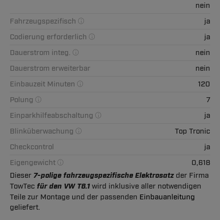
nein
Fahrzeugspezifisch
ja
Codierung erforderlich
ja
Dauerstrom integ.
nein
Dauerstrom erweiterbar
nein
Einbauzeit Minuten
120
Polung
7
Einparkhilfeabschaltung
ja
Blinküberwachung
Top Tronic
Checkcontrol
ja
Eigengewicht
0,618
Dieser
7-polige fahrzeugspezifische Elektrosatz
der Firma
TowTec
für den VW T6.1
wird inklusive aller notwendigen
Teile zur Montage und der passenden
Einbauanleitung
geliefert.