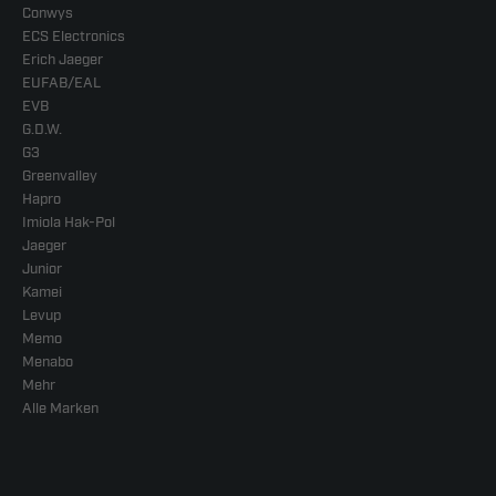
Conwys
ECS Electronics
Erich Jaeger
EUFAB/EAL
EVB
G.D.W.
G3
Greenvalley
Hapro
Imiola Hak-Pol
Jaeger
Junior
Kamei
Levup
Memo
Menabo
Mehr
Alle Marken