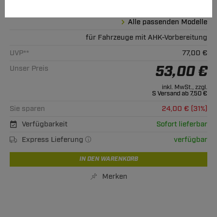
Hinweise beachten
Alle passenden Modelle
für Fahrzeuge mit AHK-Vorbereitung
UVP**
77,00 €
53,00 €
Unser Preis
inkl. MwSt., zzgl.
S Versand ab 7,50 €
Sie sparen
24,00 € (31%)
Verfügbarkeit
Sofort lieferbar
Express Lieferung
verfügbar
IN DEN WARENKORB
Merken