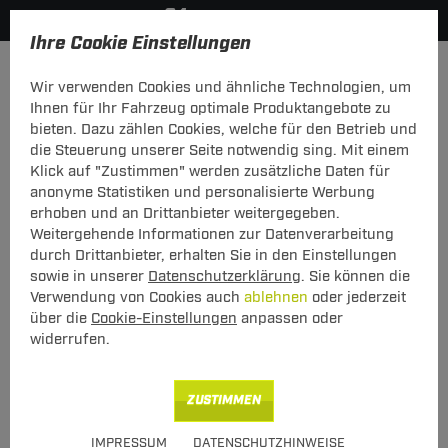
Ihre Cookie Einstellungen
Elektrosätze
Elektrosatz 7-polig
Wir verwenden Cookies und ähnliche Technologien, um
Hier geht's zur Fahrzeugübersicht:
VW T6.1
Ihnen für Ihr Fahrzeug optimale Produktangebote zu
bieten. Dazu zählen Cookies, welche für den Betrieb und
die Steuerung unserer Seite notwendig sing. Mit einem
Klick auf "Zustimmen" werden zusätzliche Daten für
anonyme Statistiken und personalisierte Werbung
Elektrosatz 7-pol. von TowTec: VW T6.1
erhoben und an Drittanbieter weitergegeben.
California Camper
Weitergehende Informationen zur Datenverarbeitung
durch Drittanbieter, erhalten Sie in den Einstellungen
Fahrzeugspezifischer 7-poliger Elektrosatz
sowie in unserer
Datenschutzerklärung
. Sie können die
mit Einparkhilfeabschaltung
Verwendung von Cookies auch
ablehnen
oder jederzeit
über die
Cookie-Einstellungen
anpassen oder
widerrufen.
Art.-Nr.
T247VW189-7
Geeignet für
VW
ZUSTIMMEN
T6.1
10.2019 - jetzt
IMPRESSUM
DATENSCHUTZHINWEISE