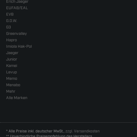
Erich Jaeger
EUFAB/EAL
EVB
G.D.W.
G3
Greenvalley
Hapro
Imiola Hak-Pol
Jaeger
Junior
Kamei
Levup
Memo
Menabo
Mehr
Alle Marken
* Alle Preise inkl. deutscher MwSt.,
zzgl. Versandkosten
** Unverbindliche Preisempfehlung des Herstellers