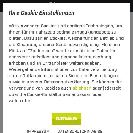
Ihre Cookie Einstellungen
Elektrosätze
Wir verwenden Cookies und ähnliche Technologien, um
Hier geht's zur Fahrzeugübersicht:
Fiat Tipo Fließheck
Ihnen für Ihr Fahrzeug optimale Produktangebote zu
bieten. Dazu zählen Cookies, welche für den Betrieb und
Neu
die Steuerung unserer Seite notwendig sing. Mit einem
Klick auf "Zustimmen" werden zusätzliche Daten für
anonyme Statistiken und personalisierte Werbung
Elektrosatz 7-pol. von TowTec: Fiat Tipo
erhoben und an Drittanbieter weitergegeben.
Fließheck Typ 160
Weitergehende Informationen zur Datenverarbeitung
durch Drittanbieter, erhalten Sie in den Einstellungen
Fahrzeugspezifischer 7-poliger Elektrosatz
sowie in unserer
Datenschutzerklärung
. Sie können die
Verwendung von Cookies auch
ablehnen
oder jederzeit
über die
Cookie-Einstellungen
anpassen oder
widerrufen.
Art.-Nr.
T247FI078-1
Geeignet für
Fiat
Tipo Fließheck
ZUSTIMMEN
1988 - 1995
IMPRESSUM
DATENSCHUTZHINWEISE
Hinweise beachten