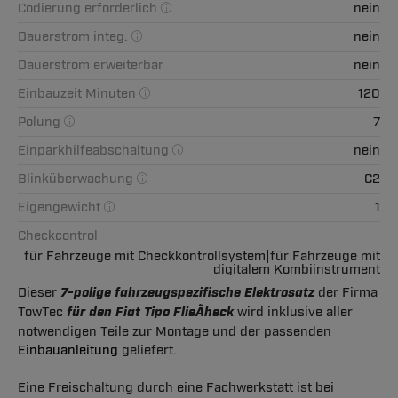
Codierung erforderlich
nein
Dauerstrom integ.
nein
Dauerstrom erweiterbar
nein
Einbauzeit Minuten
120
Polung
7
Einparkhilfeabschaltung
nein
Blinküberwachung
C2
Eigengewicht
1
Checkcontrol
für Fahrzeuge mit Checkkontrollsystem|für Fahrzeuge mit
digitalem Kombiinstrument
Dieser
7-polige fahrzeugspezifische Elektrosatz
der Firma
TowTec
für den Fiat Tipo FlieÃheck
wird inklusive aller
notwendigen Teile zur Montage und der passenden
Einbauanleitung
geliefert.
Eine Freischaltung durch eine Fachwerkstatt ist bei