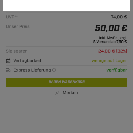
Alle passenden Modelle
UVP**
74,00 €
50,00 €
Unser Preis
inkl. MwSt., zzgl.
S Versand ab 7,50 €
Sie sparen
24,00 € (32%)
Verfügbarkeit
wenige auf Lager
Express Lieferung
verfügbar
IN DEN WARENKORB
Merken